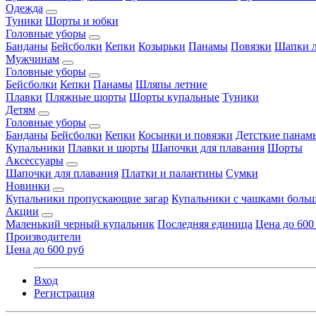
Одежда
Туники
Шорты и юбки
Головные уборы
Банданы
Бейсболки
Кепки
Козырьки
Панамы
Повязки
Шапки л
Мужчинам
Головные уборы
Бейсболки
Кепки
Панамы
Шляпы летние
Плавки
Пляжные шорты
Шорты купальные
Туники
Детям
Головные уборы
Банданы
Бейсболки
Кепки
Косынки и повязки
Детсткие панам
Купальники
Плавки и шорты
Шапочки для плавания
Шорты
Аксессуары
Шапочки для плавания
Платки и палантины
Сумки
Новинки
Купальники пропускающие загар
Купальники с чашками больш
Акции
Маленький черный купальник
Последняя единица
Цена до 600
Производители
Цена до 600 руб
Вход
Регистрация