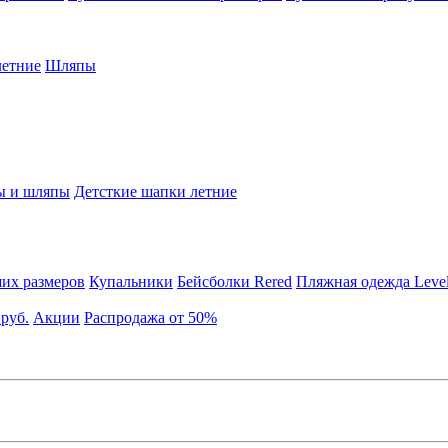
етние
Шляпы
ы и шляпы
Детсткие шапки летние
их размеров
Купальники
Бейсболки Rered
Пляжная одежда Leve
 руб.
Акции
Распродажа от 50%