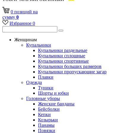
0
позиций
на
сумму
0
Избранное
0
Женщинам
Купальники
Купальники раздельные
Купальники сплошные
Купальники спортивные
Купальники больших размеров
Купальники пропускающие загар
Плавки
Одежда
Туники
Шорты и юбки
Головные уборы
Женские банданы
Бейсболки
Кепки
Козырьки
Панамы
Повязки