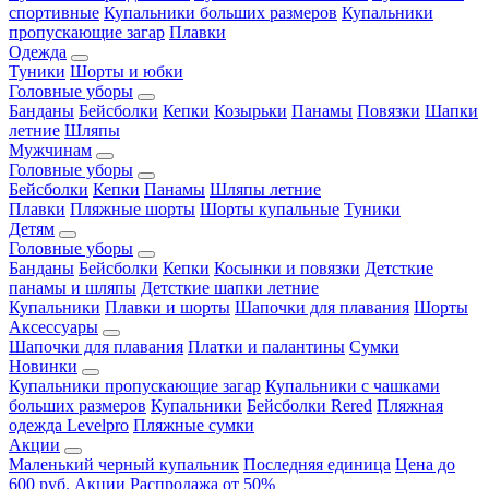
спортивные
Купальники больших размеров
Купальники
пропускающие загар
Плавки
Одежда
Туники
Шорты и юбки
Головные уборы
Банданы
Бейсболки
Кепки
Козырьки
Панамы
Повязки
Шапки
летние
Шляпы
Мужчинам
Головные уборы
Бейсболки
Кепки
Панамы
Шляпы летние
Плавки
Пляжные шорты
Шорты купальные
Туники
Детям
Головные уборы
Банданы
Бейсболки
Кепки
Косынки и повязки
Детсткие
панамы и шляпы
Детсткие шапки летние
Купальники
Плавки и шорты
Шапочки для плавания
Шорты
Аксессуары
Шапочки для плавания
Платки и палантины
Сумки
Новинки
Купальники пропускающие загар
Купальники с чашками
больших размеров
Купальники
Бейсболки Rered
Пляжная
одежда Levelpro
Пляжные сумки
Акции
Маленький черный купальник
Последняя единица
Цена до
600 руб.
Акции
Распродажа от 50%