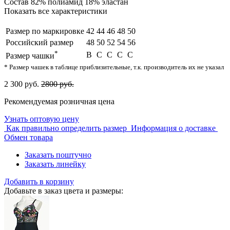
Состав
82% полиамид 18% эластан
Показать все характеристики
Размер по маркировке
42
44
46
48
50
Российский размер
48
50
52
54
56
*
B
C
C
C
C
Размер чашки
* Размер чашек в таблице приблизительные, т.к. производитель их не указал
2 300 руб.
2800 руб.
Рекомендуемая розничная цена
Узнать оптовую цену
Как правильно определить размер
Информация о доставке
Обмен товара
Заказать поштучно
Заказать линейку
Добавить в корзину
Добавьте в заказ цвета и размеры: