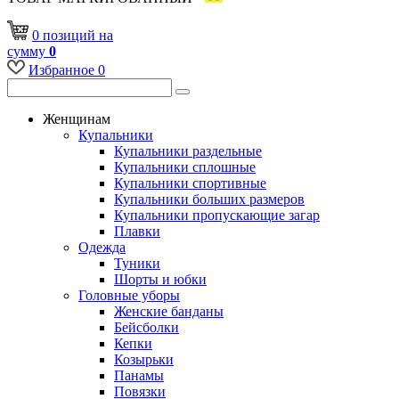
0
позиций
на
сумму
0
Избранное
0
Женщинам
Купальники
Купальники раздельные
Купальники сплошные
Купальники спортивные
Купальники больших размеров
Купальники пропускающие загар
Плавки
Одежда
Туники
Шорты и юбки
Головные уборы
Женские банданы
Бейсболки
Кепки
Козырьки
Панамы
Повязки