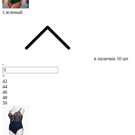
т.зеленый
в наличии
10 шт
-
+
42
44
46
48
50