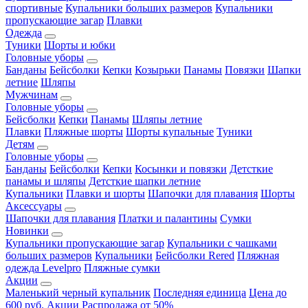
спортивные
Купальники больших размеров
Купальники
пропускающие загар
Плавки
Одежда
Туники
Шорты и юбки
Головные уборы
Банданы
Бейсболки
Кепки
Козырьки
Панамы
Повязки
Шапки
летние
Шляпы
Мужчинам
Головные уборы
Бейсболки
Кепки
Панамы
Шляпы летние
Плавки
Пляжные шорты
Шорты купальные
Туники
Детям
Головные уборы
Банданы
Бейсболки
Кепки
Косынки и повязки
Детсткие
панамы и шляпы
Детсткие шапки летние
Купальники
Плавки и шорты
Шапочки для плавания
Шорты
Аксессуары
Шапочки для плавания
Платки и палантины
Сумки
Новинки
Купальники пропускающие загар
Купальники с чашками
больших размеров
Купальники
Бейсболки Rered
Пляжная
одежда Levelpro
Пляжные сумки
Акции
Маленький черный купальник
Последняя единица
Цена до
600 руб.
Акции
Распродажа от 50%