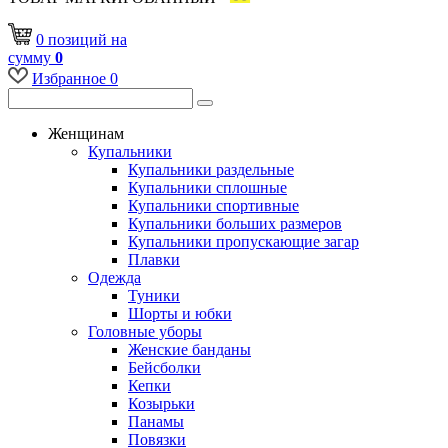
0
позиций
на
сумму
0
Избранное
0
Женщинам
Купальники
Купальники раздельные
Купальники сплошные
Купальники спортивные
Купальники больших размеров
Купальники пропускающие загар
Плавки
Одежда
Туники
Шорты и юбки
Головные уборы
Женские банданы
Бейсболки
Кепки
Козырьки
Панамы
Повязки