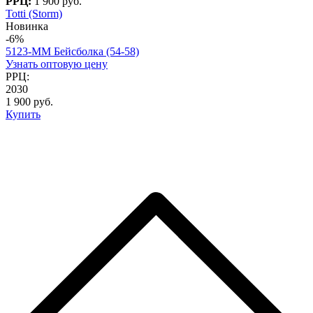
РРЦ:
1 900 руб.
Totti (Storm)
Новинка
-6%
5123-MM Бейсболка (54-58)
Узнать оптовую цену
РРЦ:
2030
1 900 руб.
Купить