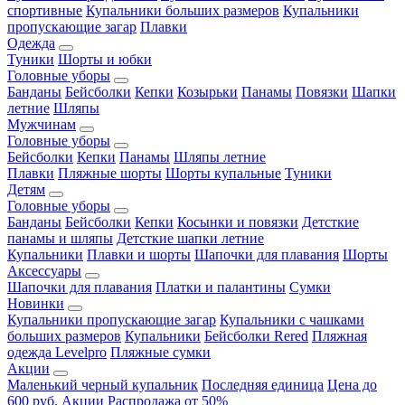
спортивные
Купальники больших размеров
Купальники
пропускающие загар
Плавки
Одежда
Туники
Шорты и юбки
Головные уборы
Банданы
Бейсболки
Кепки
Козырьки
Панамы
Повязки
Шапки
летние
Шляпы
Мужчинам
Головные уборы
Бейсболки
Кепки
Панамы
Шляпы летние
Плавки
Пляжные шорты
Шорты купальные
Туники
Детям
Головные уборы
Банданы
Бейсболки
Кепки
Косынки и повязки
Детсткие
панамы и шляпы
Детсткие шапки летние
Купальники
Плавки и шорты
Шапочки для плавания
Шорты
Аксессуары
Шапочки для плавания
Платки и палантины
Сумки
Новинки
Купальники пропускающие загар
Купальники с чашками
больших размеров
Купальники
Бейсболки Rered
Пляжная
одежда Levelpro
Пляжные сумки
Акции
Маленький черный купальник
Последняя единица
Цена до
600 руб.
Акции
Распродажа от 50%