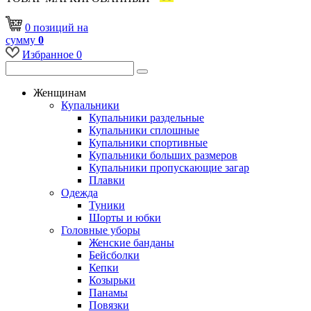
0
позиций
на
сумму
0
Избранное
0
Женщинам
Купальники
Купальники раздельные
Купальники сплошные
Купальники спортивные
Купальники больших размеров
Купальники пропускающие загар
Плавки
Одежда
Туники
Шорты и юбки
Головные уборы
Женские банданы
Бейсболки
Кепки
Козырьки
Панамы
Повязки