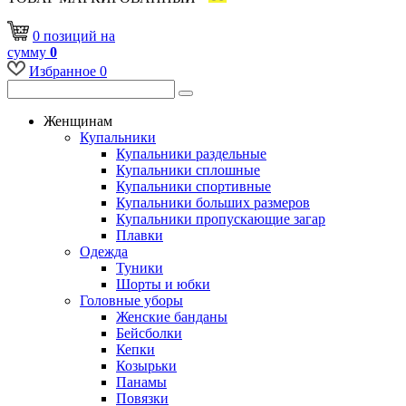
0
позиций
на
сумму
0
Избранное
0
Женщинам
Купальники
Купальники раздельные
Купальники сплошные
Купальники спортивные
Купальники больших размеров
Купальники пропускающие загар
Плавки
Одежда
Туники
Шорты и юбки
Головные уборы
Женские банданы
Бейсболки
Кепки
Козырьки
Панамы
Повязки