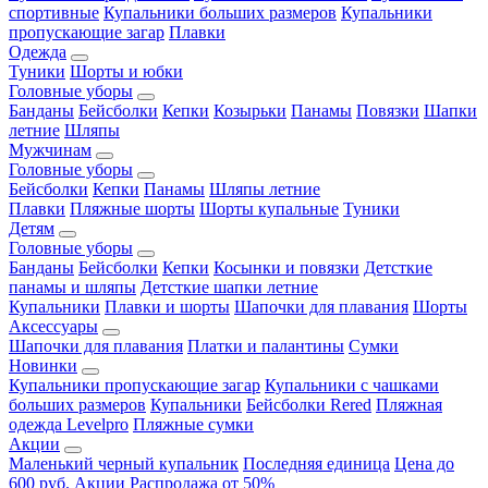
спортивные
Купальники больших размеров
Купальники
пропускающие загар
Плавки
Одежда
Туники
Шорты и юбки
Головные уборы
Банданы
Бейсболки
Кепки
Козырьки
Панамы
Повязки
Шапки
летние
Шляпы
Мужчинам
Головные уборы
Бейсболки
Кепки
Панамы
Шляпы летние
Плавки
Пляжные шорты
Шорты купальные
Туники
Детям
Головные уборы
Банданы
Бейсболки
Кепки
Косынки и повязки
Детсткие
панамы и шляпы
Детсткие шапки летние
Купальники
Плавки и шорты
Шапочки для плавания
Шорты
Аксессуары
Шапочки для плавания
Платки и палантины
Сумки
Новинки
Купальники пропускающие загар
Купальники с чашками
больших размеров
Купальники
Бейсболки Rered
Пляжная
одежда Levelpro
Пляжные сумки
Акции
Маленький черный купальник
Последняя единица
Цена до
600 руб.
Акции
Распродажа от 50%