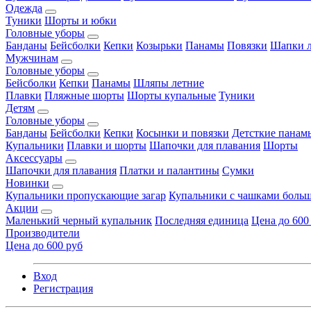
Одежда
Туники
Шорты и юбки
Головные уборы
Банданы
Бейсболки
Кепки
Козырьки
Панамы
Повязки
Шапки л
Мужчинам
Головные уборы
Бейсболки
Кепки
Панамы
Шляпы летние
Плавки
Пляжные шорты
Шорты купальные
Туники
Детям
Головные уборы
Банданы
Бейсболки
Кепки
Косынки и повязки
Детсткие панам
Купальники
Плавки и шорты
Шапочки для плавания
Шорты
Аксессуары
Шапочки для плавания
Платки и палантины
Сумки
Новинки
Купальники пропускающие загар
Купальники с чашками больш
Акции
Маленький черный купальник
Последняя единица
Цена до 600
Производители
Цена до 600 руб
Вход
Регистрация