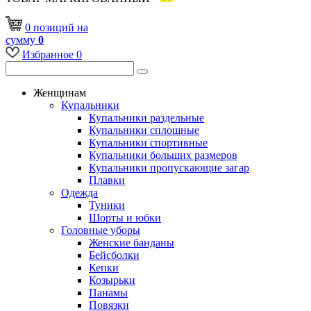
0
позиций
на
сумму
0
Избранное
0
Женщинам
Купальники
Купальники раздельные
Купальники сплошные
Купальники спортивные
Купальники больших размеров
Купальники пропускающие загар
Плавки
Одежда
Туники
Шорты и юбки
Головные уборы
Женские банданы
Бейсболки
Кепки
Козырьки
Панамы
Повязки