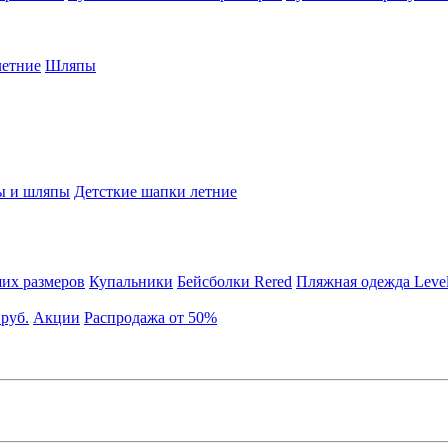
етние
Шляпы
ы и шляпы
Детсткие шапки летние
их размеров
Купальники
Бейсболки Rered
Пляжная одежда Leve
 руб.
Акции
Распродажа от 50%