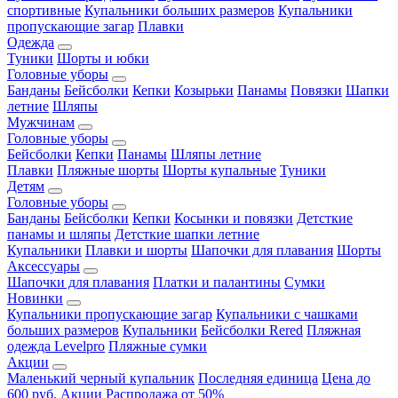
спортивные
Купальники больших размеров
Купальники
пропускающие загар
Плавки
Одежда
Туники
Шорты и юбки
Головные уборы
Банданы
Бейсболки
Кепки
Козырьки
Панамы
Повязки
Шапки
летние
Шляпы
Мужчинам
Головные уборы
Бейсболки
Кепки
Панамы
Шляпы летние
Плавки
Пляжные шорты
Шорты купальные
Туники
Детям
Головные уборы
Банданы
Бейсболки
Кепки
Косынки и повязки
Детсткие
панамы и шляпы
Детсткие шапки летние
Купальники
Плавки и шорты
Шапочки для плавания
Шорты
Аксессуары
Шапочки для плавания
Платки и палантины
Сумки
Новинки
Купальники пропускающие загар
Купальники с чашками
больших размеров
Купальники
Бейсболки Rered
Пляжная
одежда Levelpro
Пляжные сумки
Акции
Маленький черный купальник
Последняя единица
Цена до
600 руб.
Акции
Распродажа от 50%