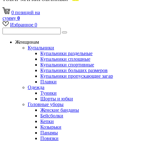
0
позиций
на
сумму
0
Избранное
0
Женщинам
Купальники
Купальники раздельные
Купальники сплошные
Купальники спортивные
Купальники больших размеров
Купальники пропускающие загар
Плавки
Одежда
Туники
Шорты и юбки
Головные уборы
Женские банданы
Бейсболки
Кепки
Козырьки
Панамы
Повязки