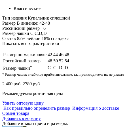
Классические
Тип изделия
Купальник сплошной
Размер
В линейке: 42-48
Российский размер
+6
Размер чашки
C,С,D,D
Состав
82% нейлон 18% спандекс
Показать все характеристики
Размер по маркировке
42
44
46
48
Российский размер
48
50
52
54
*
C
С
D
D
Размер чашки
* Размер чашек в таблице приблизительные, т.к. производитель их не указал
2 400 руб.
2780 руб.
Рекомендуемая розничная цена
Узнать оптовую цену
Как правильно определить размер
Информация о доставке
Обмен товара
Добавить в корзину
Добавьте в заказ цвета и размеры: