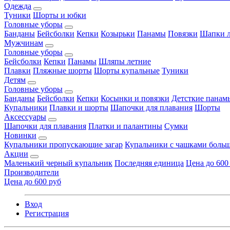
Одежда
Туники
Шорты и юбки
Головные уборы
Банданы
Бейсболки
Кепки
Козырьки
Панамы
Повязки
Шапки л
Мужчинам
Головные уборы
Бейсболки
Кепки
Панамы
Шляпы летние
Плавки
Пляжные шорты
Шорты купальные
Туники
Детям
Головные уборы
Банданы
Бейсболки
Кепки
Косынки и повязки
Детсткие панам
Купальники
Плавки и шорты
Шапочки для плавания
Шорты
Аксессуары
Шапочки для плавания
Платки и палантины
Сумки
Новинки
Купальники пропускающие загар
Купальники с чашками больш
Акции
Маленький черный купальник
Последняя единица
Цена до 600
Производители
Цена до 600 руб
Вход
Регистрация