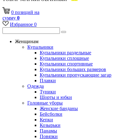
0
позиций
на
сумму
0
Избранное
0
Женщинам
Купальники
Купальники раздельные
Купальники сплошные
Купальники спортивные
Купальники больших размеров
Купальники пропускающие загар
Плавки
Одежда
Туники
Шорты и юбки
Головные уборы
Женские банданы
Бейсболки
Кепки
Козырьки
Панамы
Повязки