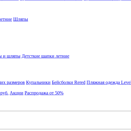
етние
Шляпы
ы и шляпы
Детсткие шапки летние
их размеров
Купальники
Бейсболки Rered
Пляжная одежда Leve
 руб.
Акции
Распродажа от 50%