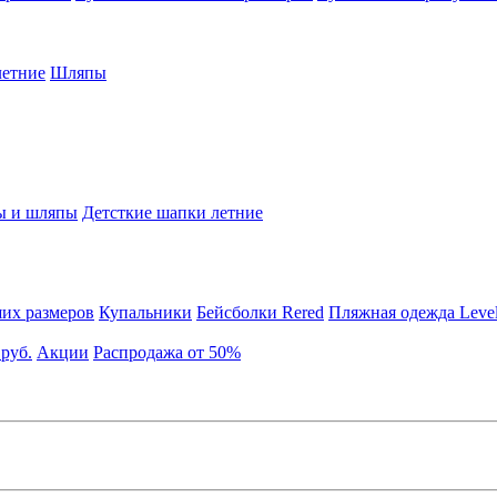
етние
Шляпы
ы и шляпы
Детсткие шапки летние
их размеров
Купальники
Бейсболки Rered
Пляжная одежда Leve
 руб.
Акции
Распродажа от 50%