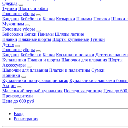
Одежда
Туники
Шорты и юбки
Головные уборы
Банданы
Бейсболки
Кепки
Козырьки
Панамы
Повязки
Шапки л
Мужчинам
Головные уборы
Бейсболки
Кепки
Панамы
Шляпы летние
Плавки
Пляжные шорты
Шорты купальные
Туники
Детям
Головные уборы
Банданы
Бейсболки
Кепки
Косынки и повязки
Детсткие панам
Купальники
Плавки и шорты
Шапочки для плавания
Шорты
Аксессуары
Шапочки для плавания
Платки и палантины
Сумки
Новинки
Купальники пропускающие загар
Купальники с чашками больш
Акции
Маленький черный купальник
Последняя единица
Цена до 600
Производители
Цена до 600 руб
Вход
Регистрация