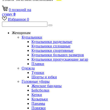
0
позиций
на
сумму
0
Избранное
0
Женщинам
Купальники
Купальники раздельные
Купальники сплошные
Купальники спортивные
Купальники больших размеров
Купальники пропускающие загар
Плавки
Одежда
Туники
Шорты и юбки
Головные уборы
Женские банданы
Бейсболки
Кепки
Козырьки
Панамы
Повязки