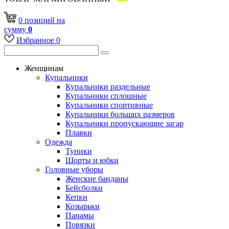
0
позиций
на
сумму
0
Избранное
0
Женщинам
Купальники
Купальники раздельные
Купальники сплошные
Купальники спортивные
Купальники больших размеров
Купальники пропускающие загар
Плавки
Одежда
Туники
Шорты и юбки
Головные уборы
Женские банданы
Бейсболки
Кепки
Козырьки
Панамы
Повязки