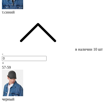
т.синий
в наличии
10 шт
-
+
57-59
черный