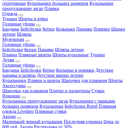
спортивные
Купальники больших размеров
Купальники
пропускающие загар
Плавки
Одежда
Туники
Шорты и юбки
Головные уборы
Банданы
Бейсболки
Кепки
Козырьки
Панамы
Повязки
Шапки
летние
Шляпы
Мужчинам
Головные уборы
Бейсболки
Кепки
Панамы
Шляпы летние
Плавки
Пляжные шорты
Шорты купальные
Туники
Детям
Головные уборы
Банданы
Бейсболки
Кепки
Косынки и повязки
Детсткие
панамы и шляпы
Детсткие шапки летние
Купальники
Плавки и шорты
Шапочки для плавания
Шорты
Аксессуары
Шапочки для плавания
Платки и палантины
Сумки
Новинки
Купальники пропускающие загар
Купальники с чашками
больших размеров
Купальники
Бейсболки Rered
Пляжная
одежда Levelpro
Пляжные сумки
Акции
Маленький черный купальник
Последняя единица
Цена до
600 руб.
Акции
Распродажа от 50%