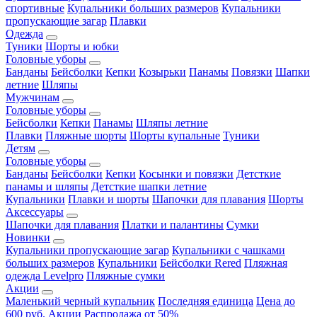
спортивные
Купальники больших размеров
Купальники
пропускающие загар
Плавки
Одежда
Туники
Шорты и юбки
Головные уборы
Банданы
Бейсболки
Кепки
Козырьки
Панамы
Повязки
Шапки
летние
Шляпы
Мужчинам
Головные уборы
Бейсболки
Кепки
Панамы
Шляпы летние
Плавки
Пляжные шорты
Шорты купальные
Туники
Детям
Головные уборы
Банданы
Бейсболки
Кепки
Косынки и повязки
Детсткие
панамы и шляпы
Детсткие шапки летние
Купальники
Плавки и шорты
Шапочки для плавания
Шорты
Аксессуары
Шапочки для плавания
Платки и палантины
Сумки
Новинки
Купальники пропускающие загар
Купальники с чашками
больших размеров
Купальники
Бейсболки Rered
Пляжная
одежда Levelpro
Пляжные сумки
Акции
Маленький черный купальник
Последняя единица
Цена до
600 руб.
Акции
Распродажа от 50%