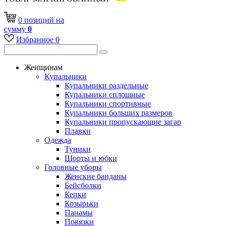
0
позиций
на
сумму
0
Избранное
0
Женщинам
Купальники
Купальники раздельные
Купальники сплошные
Купальники спортивные
Купальники больших размеров
Купальники пропускающие загар
Плавки
Одежда
Туники
Шорты и юбки
Головные уборы
Женские банданы
Бейсболки
Кепки
Козырьки
Панамы
Повязки