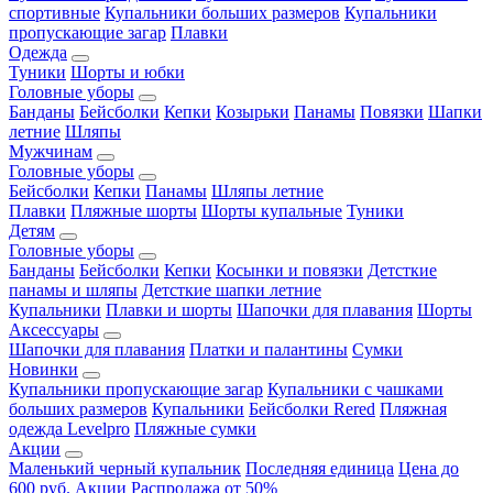
спортивные
Купальники больших размеров
Купальники
пропускающие загар
Плавки
Одежда
Туники
Шорты и юбки
Головные уборы
Банданы
Бейсболки
Кепки
Козырьки
Панамы
Повязки
Шапки
летние
Шляпы
Мужчинам
Головные уборы
Бейсболки
Кепки
Панамы
Шляпы летние
Плавки
Пляжные шорты
Шорты купальные
Туники
Детям
Головные уборы
Банданы
Бейсболки
Кепки
Косынки и повязки
Детсткие
панамы и шляпы
Детсткие шапки летние
Купальники
Плавки и шорты
Шапочки для плавания
Шорты
Аксессуары
Шапочки для плавания
Платки и палантины
Сумки
Новинки
Купальники пропускающие загар
Купальники с чашками
больших размеров
Купальники
Бейсболки Rered
Пляжная
одежда Levelpro
Пляжные сумки
Акции
Маленький черный купальник
Последняя единица
Цена до
600 руб.
Акции
Распродажа от 50%