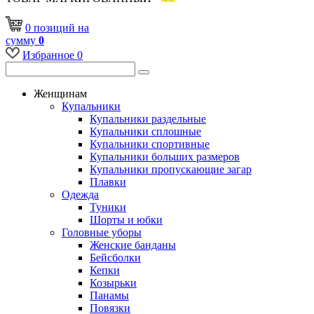
0
позиций
на
сумму
0
Избранное
0
Женщинам
Купальники
Купальники раздельные
Купальники сплошные
Купальники спортивные
Купальники больших размеров
Купальники пропускающие загар
Плавки
Одежда
Туники
Шорты и юбки
Головные уборы
Женские банданы
Бейсболки
Кепки
Козырьки
Панамы
Повязки