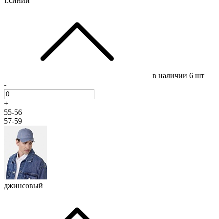
т.синий
в наличии
6 шт
-
+
55-56
57-59
джинсовый