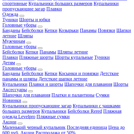
спортивные
Купальники больших размеров
Купальники
пропускающие загар
Плавки
Одежда
Туники
Шорты и юбки
Головные уборы
Банданы
Бейсболки
Кепки
Козырьки
Панамы
Повязки
Шапки
летние
Шляпы
Мужчинам
Головные уборы
Бейсболки
Кепки
Панамы
Шляпы летние
Плавки
Пляжные шорты
Шорты купальные
Туники
Детям
Головные уборы
Банданы
Бейсболки
Кепки
Косынки и повязки
Детсткие
панамы и шляпы
Детсткие шапки летние
Купальники
Плавки и шорты
Шапочки для плавания
Шорты
Аксессуары
Шапочки для плавания
Платки и палантины
Сумки
Новинки
Купальники пропускающие загар
Купальники с чашками
больших размеров
Купальники
Бейсболки Rered
Пляжная
одежда Levelpro
Пляжные сумки
Акции
Маленький черный купальник
Последняя единица
Цена до
600 руб.
Акции
Распродажа от 50%