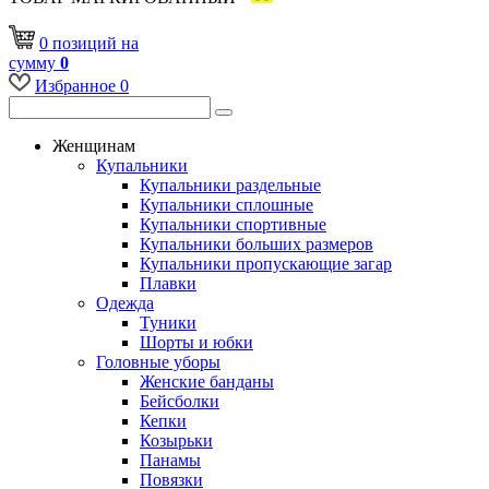
0
позиций
на
сумму
0
Избранное
0
Женщинам
Купальники
Купальники раздельные
Купальники сплошные
Купальники спортивные
Купальники больших размеров
Купальники пропускающие загар
Плавки
Одежда
Туники
Шорты и юбки
Головные уборы
Женские банданы
Бейсболки
Кепки
Козырьки
Панамы
Повязки