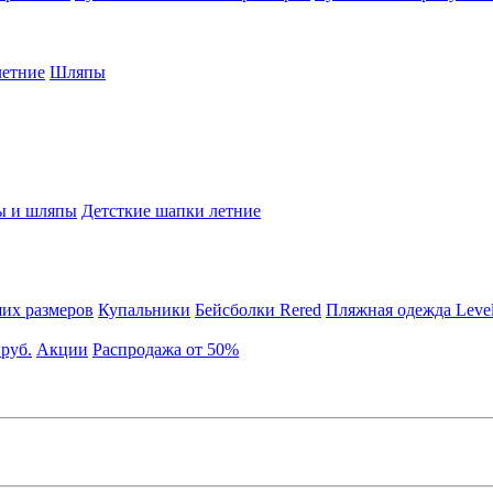
етние
Шляпы
ы и шляпы
Детсткие шапки летние
их размеров
Купальники
Бейсболки Rered
Пляжная одежда Leve
 руб.
Акции
Распродажа от 50%