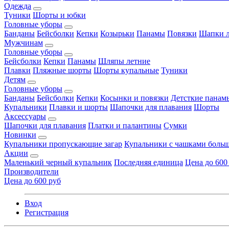
Одежда
Туники
Шорты и юбки
Головные уборы
Банданы
Бейсболки
Кепки
Козырьки
Панамы
Повязки
Шапки л
Мужчинам
Головные уборы
Бейсболки
Кепки
Панамы
Шляпы летние
Плавки
Пляжные шорты
Шорты купальные
Туники
Детям
Головные уборы
Банданы
Бейсболки
Кепки
Косынки и повязки
Детсткие панам
Купальники
Плавки и шорты
Шапочки для плавания
Шорты
Аксессуары
Шапочки для плавания
Платки и палантины
Сумки
Новинки
Купальники пропускающие загар
Купальники с чашками больш
Акции
Маленький черный купальник
Последняя единица
Цена до 600
Производители
Цена до 600 руб
Вход
Регистрация