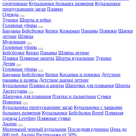
спортивные
Купальники больших размеров
Купальники
пропускающие загар
Плавки
Одежда
Туники
Шорты и юбки
Головные уборы
Банданы
Бейсболки
Кепки
Козырьки
Панамы
Повязки
Шапки
летние
Шляпы
Мужчинам
Головные уборы
Бейсболки
Кепки
Панамы
Шляпы летние
Плавки
Пляжные шорты
Шорты купальные
Туники
Детям
Головные уборы
Банданы
Бейсболки
Кепки
Косынки и повязки
Детсткие
панамы и шляпы
Детсткие шапки летние
Купальники
Плавки и шорты
Шапочки для плавания
Шорты
Аксессуары
Шапочки для плавания
Платки и палантины
Сумки
Новинки
Купальники пропускающие загар
Купальники с чашками
больших размеров
Купальники
Бейсболки Rered
Пляжная
одежда Levelpro
Пляжные сумки
Акции
Маленький черный купальник
Последняя единица
Цена до
600 руб.
Акции
Распродажа от 50%