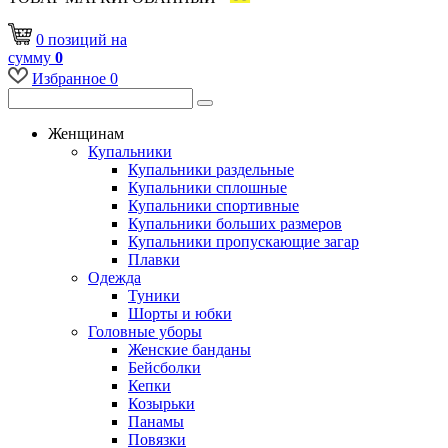
0
позиций
на
сумму
0
Избранное
0
Женщинам
Купальники
Купальники раздельные
Купальники сплошные
Купальники спортивные
Купальники больших размеров
Купальники пропускающие загар
Плавки
Одежда
Туники
Шорты и юбки
Головные уборы
Женские банданы
Бейсболки
Кепки
Козырьки
Панамы
Повязки