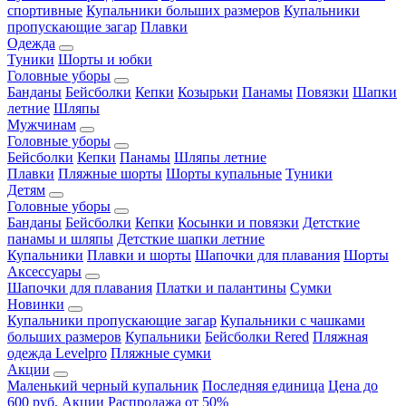
спортивные
Купальники больших размеров
Купальники
пропускающие загар
Плавки
Одежда
Туники
Шорты и юбки
Головные уборы
Банданы
Бейсболки
Кепки
Козырьки
Панамы
Повязки
Шапки
летние
Шляпы
Мужчинам
Головные уборы
Бейсболки
Кепки
Панамы
Шляпы летние
Плавки
Пляжные шорты
Шорты купальные
Туники
Детям
Головные уборы
Банданы
Бейсболки
Кепки
Косынки и повязки
Детсткие
панамы и шляпы
Детсткие шапки летние
Купальники
Плавки и шорты
Шапочки для плавания
Шорты
Аксессуары
Шапочки для плавания
Платки и палантины
Сумки
Новинки
Купальники пропускающие загар
Купальники с чашками
больших размеров
Купальники
Бейсболки Rered
Пляжная
одежда Levelpro
Пляжные сумки
Акции
Маленький черный купальник
Последняя единица
Цена до
600 руб.
Акции
Распродажа от 50%