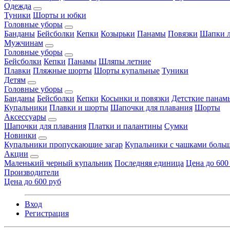
Одежда
Туники
Шорты и юбки
Головные уборы
Банданы
Бейсболки
Кепки
Козырьки
Панамы
Повязки
Шапки л
Мужчинам
Головные уборы
Бейсболки
Кепки
Панамы
Шляпы летние
Плавки
Пляжные шорты
Шорты купальные
Туники
Детям
Головные уборы
Банданы
Бейсболки
Кепки
Косынки и повязки
Детсткие панам
Купальники
Плавки и шорты
Шапочки для плавания
Шорты
Аксессуары
Шапочки для плавания
Платки и палантины
Сумки
Новинки
Купальники пропускающие загар
Купальники с чашками больш
Акции
Маленький черный купальник
Последняя единица
Цена до 600
Производители
Цена до 600 руб
Вход
Регистрация