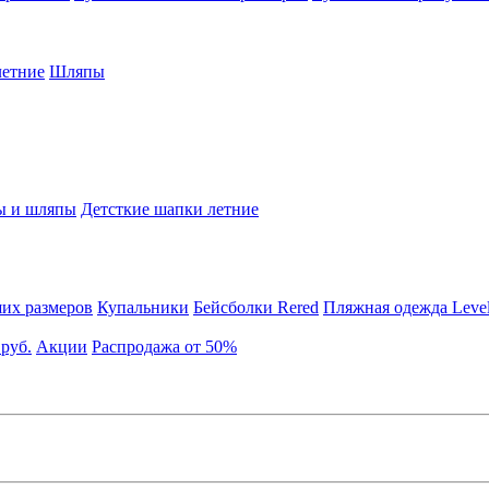
етние
Шляпы
ы и шляпы
Детсткие шапки летние
их размеров
Купальники
Бейсболки Rered
Пляжная одежда Leve
 руб.
Акции
Распродажа от 50%