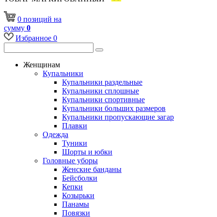
0
позиций
на
сумму
0
Избранное
0
Женщинам
Купальники
Купальники раздельные
Купальники сплошные
Купальники спортивные
Купальники больших размеров
Купальники пропускающие загар
Плавки
Одежда
Туники
Шорты и юбки
Головные уборы
Женские банданы
Бейсболки
Кепки
Козырьки
Панамы
Повязки