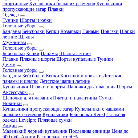
спортивные
Купальники больших размеров
Купальники
пропускающие загар
Плавки
Одежда
Туники
Шорты и юбки
Головные уборы
Банданы
Бейсболки
Кепки
Козырьки
Панамы
Повязки
Шапки
летние
Шляпы
Мужчинам
Головные уборы
Бейсболки
Кепки
Панамы
Шляпы летние
Плавки
Пляжные шорты
Шорты купальные
Туники
Детям
Головные уборы
Банданы
Бейсболки
Кепки
Косынки и повязки
Детсткие
панамы и шляпы
Детсткие шапки летние
Купальники
Плавки и шорты
Шапочки для плавания
Шорты
Аксессуары
Шапочки для плавания
Платки и палантины
Сумки
Новинки
Купальники пропускающие загар
Купальники с чашками
больших размеров
Купальники
Бейсболки Rered
Пляжная
одежда Levelpro
Пляжные сумки
Акции
Маленький черный купальник
Последняя единица
Цена до
600 руб.
Акции
Распродажа от 50%