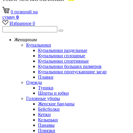
0
позиций
на
сумму
0
Избранное
0
Женщинам
Купальники
Купальники раздельные
Купальники сплошные
Купальники спортивные
Купальники больших размеров
Купальники пропускающие загар
Плавки
Одежда
Туники
Шорты и юбки
Головные уборы
Женские банданы
Бейсболки
Кепки
Козырьки
Панамы
Повязки