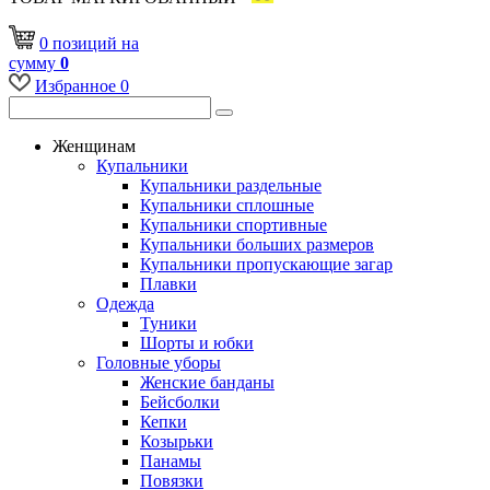
0
позиций
на
сумму
0
Избранное
0
Женщинам
Купальники
Купальники раздельные
Купальники сплошные
Купальники спортивные
Купальники больших размеров
Купальники пропускающие загар
Плавки
Одежда
Туники
Шорты и юбки
Головные уборы
Женские банданы
Бейсболки
Кепки
Козырьки
Панамы
Повязки