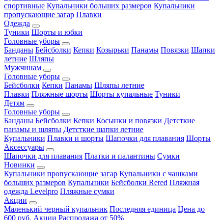
спортивные
Купальники больших размеров
Купальники
пропускающие загар
Плавки
Одежда
Туники
Шорты и юбки
Головные уборы
Банданы
Бейсболки
Кепки
Козырьки
Панамы
Повязки
Шапки
летние
Шляпы
Мужчинам
Головные уборы
Бейсболки
Кепки
Панамы
Шляпы летние
Плавки
Пляжные шорты
Шорты купальные
Туники
Детям
Головные уборы
Банданы
Бейсболки
Кепки
Косынки и повязки
Детсткие
панамы и шляпы
Детсткие шапки летние
Купальники
Плавки и шорты
Шапочки для плавания
Шорты
Аксессуары
Шапочки для плавания
Платки и палантины
Сумки
Новинки
Купальники пропускающие загар
Купальники с чашками
больших размеров
Купальники
Бейсболки Rered
Пляжная
одежда Levelpro
Пляжные сумки
Акции
Маленький черный купальник
Последняя единица
Цена до
600 руб.
Акции
Распродажа от 50%