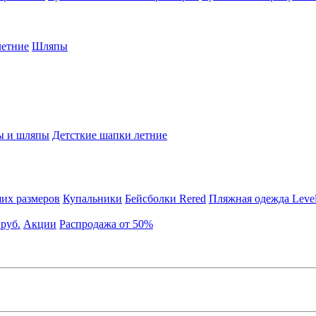
етние
Шляпы
ы и шляпы
Детсткие шапки летние
их размеров
Купальники
Бейсболки Rered
Пляжная одежда Leve
 руб.
Акции
Распродажа от 50%