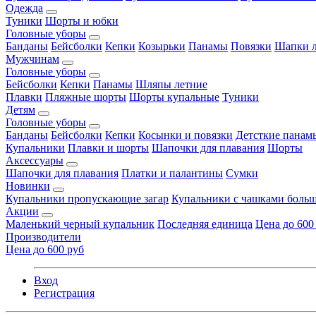
Одежда
Туники
Шорты и юбки
Головные уборы
Банданы
Бейсболки
Кепки
Козырьки
Панамы
Повязки
Шапки л
Мужчинам
Головные уборы
Бейсболки
Кепки
Панамы
Шляпы летние
Плавки
Пляжные шорты
Шорты купальные
Туники
Детям
Головные уборы
Банданы
Бейсболки
Кепки
Косынки и повязки
Детсткие панам
Купальники
Плавки и шорты
Шапочки для плавания
Шорты
Аксессуары
Шапочки для плавания
Платки и палантины
Сумки
Новинки
Купальники пропускающие загар
Купальники с чашками больш
Акции
Маленький черный купальник
Последняя единица
Цена до 600
Производители
Цена до 600 руб
Вход
Регистрация