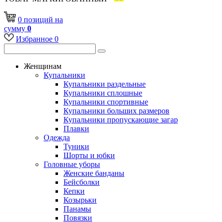
0
позиций
на
сумму
0
Избранное
0
Женщинам
Купальники
Купальники раздельные
Купальники сплошные
Купальники спортивные
Купальники больших размеров
Купальники пропускающие загар
Плавки
Одежда
Туники
Шорты и юбки
Головные уборы
Женские банданы
Бейсболки
Кепки
Козырьки
Панамы
Повязки