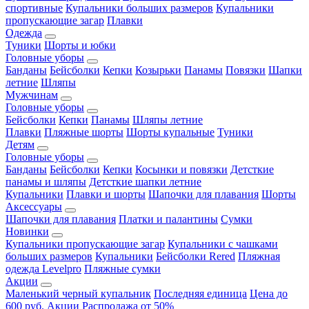
спортивные
Купальники больших размеров
Купальники
пропускающие загар
Плавки
Одежда
Туники
Шорты и юбки
Головные уборы
Банданы
Бейсболки
Кепки
Козырьки
Панамы
Повязки
Шапки
летние
Шляпы
Мужчинам
Головные уборы
Бейсболки
Кепки
Панамы
Шляпы летние
Плавки
Пляжные шорты
Шорты купальные
Туники
Детям
Головные уборы
Банданы
Бейсболки
Кепки
Косынки и повязки
Детсткие
панамы и шляпы
Детсткие шапки летние
Купальники
Плавки и шорты
Шапочки для плавания
Шорты
Аксессуары
Шапочки для плавания
Платки и палантины
Сумки
Новинки
Купальники пропускающие загар
Купальники с чашками
больших размеров
Купальники
Бейсболки Rered
Пляжная
одежда Levelpro
Пляжные сумки
Акции
Маленький черный купальник
Последняя единица
Цена до
600 руб.
Акции
Распродажа от 50%