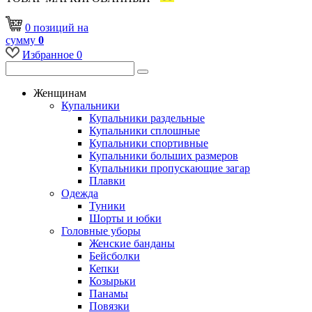
0
позиций
на
сумму
0
Избранное
0
Женщинам
Купальники
Купальники раздельные
Купальники сплошные
Купальники спортивные
Купальники больших размеров
Купальники пропускающие загар
Плавки
Одежда
Туники
Шорты и юбки
Головные уборы
Женские банданы
Бейсболки
Кепки
Козырьки
Панамы
Повязки