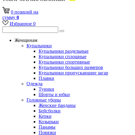
0
позиций
на
сумму
0
Избранное
0
Женщинам
Купальники
Купальники раздельные
Купальники сплошные
Купальники спортивные
Купальники больших размеров
Купальники пропускающие загар
Плавки
Одежда
Туники
Шорты и юбки
Головные уборы
Женские банданы
Бейсболки
Кепки
Козырьки
Панамы
Повязки