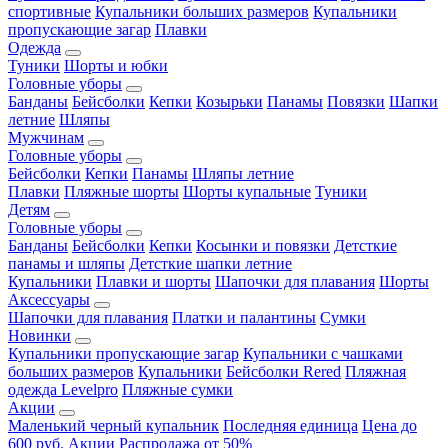
спортивные
Купальники больших размеров
Купальники
пропускающие загар
Плавки
Одежда
Туники
Шорты и юбки
Головные уборы
Банданы
Бейсболки
Кепки
Козырьки
Панамы
Повязки
Шапки
летние
Шляпы
Мужчинам
Головные уборы
Бейсболки
Кепки
Панамы
Шляпы летние
Плавки
Пляжные шорты
Шорты купальные
Туники
Детям
Головные уборы
Банданы
Бейсболки
Кепки
Косынки и повязки
Детсткие
панамы и шляпы
Детсткие шапки летние
Купальники
Плавки и шорты
Шапочки для плавания
Шорты
Аксессуары
Шапочки для плавания
Платки и палантины
Сумки
Новинки
Купальники пропускающие загар
Купальники с чашками
больших размеров
Купальники
Бейсболки Rered
Пляжная
одежда Levelpro
Пляжные сумки
Акции
Маленький черный купальник
Последняя единица
Цена до
600 руб.
Акции
Распродажа от 50%