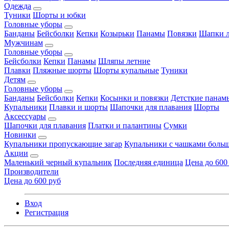
Одежда
Туники
Шорты и юбки
Головные уборы
Банданы
Бейсболки
Кепки
Козырьки
Панамы
Повязки
Шапки л
Мужчинам
Головные уборы
Бейсболки
Кепки
Панамы
Шляпы летние
Плавки
Пляжные шорты
Шорты купальные
Туники
Детям
Головные уборы
Банданы
Бейсболки
Кепки
Косынки и повязки
Детсткие панам
Купальники
Плавки и шорты
Шапочки для плавания
Шорты
Аксессуары
Шапочки для плавания
Платки и палантины
Сумки
Новинки
Купальники пропускающие загар
Купальники с чашками больш
Акции
Маленький черный купальник
Последняя единица
Цена до 600
Производители
Цена до 600 руб
Вход
Регистрация