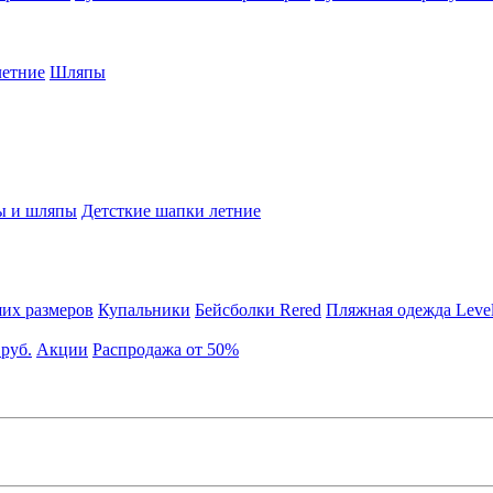
етние
Шляпы
ы и шляпы
Детсткие шапки летние
их размеров
Купальники
Бейсболки Rered
Пляжная одежда Leve
 руб.
Акции
Распродажа от 50%