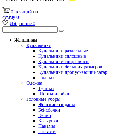
0
позиций
на
сумму
0
Избранное
0
Женщинам
Купальники
Купальники раздельные
Купальники сплошные
Купальники спортивные
Купальники больших размеров
Купальники пропускающие загар
Плавки
Одежда
Туники
Шорты и юбки
Головные уборы
Женские банданы
Бейсболки
Кепки
Козырьки
Панамы
Повязки