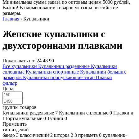
Минимальная сумма заказа по оптовым ценам 5000 рублей.
Важно! В наименовании товаров указаны российские
размеры.
Главная
›
Купальники
Женские купальники с
двухстороннами плавками
Показывать по:
24
48
90
Все купальники
Купальники раздельные
Купальники
сплошные
Купальники спортивные
Купальники больших
размеров
Купальники пропускающие загар
Плавки
фильтр
Цена
группы товаров
Купальники раздельные
7
Купальники сплошные
0
Плавки и
Шорты купальные
0
Туники
0
Применить
тип изделий
бандо
3
классический
2
шторка
2
3 предмета
0
купальник-