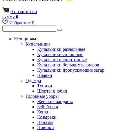
0
позиций
на
сумму
0
Избранное
0
Женщинам
Купальники
Купальники раздельные
Купальники сплошные
Купальники спортивные
Купальники больших размеров
Купальники пропускающие загар
Плавки
Одежда
Туники
Шорты и юбки
Головные уборы
Женские банданы
Бейсболки
Кепки
Козырьки
Панамы
Повязки