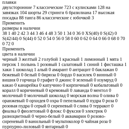
плавки
двухсторонние
7
классические
723
с кулисками
128
на
завязках
104
шорты
29
стринги
6
бразилиана
17
высокая
посадка
88
танга
86
классические с юбочкой
3
Применить
размеры в наличии
38
1
40
2
42
3
44
3
46
4
48
3
50
1
34
0
36
0
XS(40)
0
S(42)
0
S(42/44)
0
S(44)
0
52
0
54
0
56
0
58
0
60
0
62
0
64
0
66
0
68
0
70
0
72
0
Применить
цвета в наличии
черный
3
желтый
2
голубой
1
красный
1
лимонный
1
мята
1
персик
1
полынь
1
розовый
1
салатовый
1
синий
1
фисташка
1
хаки
1
шоколад
1
алый
0
амарант
0
антрацит
0
баклажан
0
бежевый
0
белый
0
бирюза
0
бордо
0
василек
0
винный
0
вишня
0
горчица
0
графит
0
джинс
0
зеленый
0
изумруд
0
какао
0
канарейка
0
капучино
0
кирпичный
0
кобальтовый
0
коралл
0
коричневый
0
кремовый
0
лаванда
0
ментол
0
молочный
0
молочный шоколад
0
морская волна
0
олива
0
оранжевый
0
орхидея
0
охра
0
пепельный
0
пудра
0
роза
0
розовая пудра
0
серый
0
сиреневый
0
слива
0
терракот
0
фиалка
0
фиолетовый
0
флокс
0
фуксия
0
электрик
0
разноцветный
0
черно-белый
0
аквамарин
0
розово-
сиреневый
0
ванильный
0
мультиколор
0
чайная роза
0
пурпурно-лиловый
0
янтарный
0