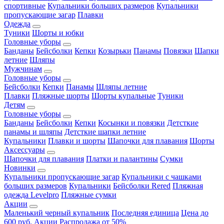
спортивные
Купальники больших размеров
Купальники
пропускающие загар
Плавки
Одежда
Туники
Шорты и юбки
Головные уборы
Банданы
Бейсболки
Кепки
Козырьки
Панамы
Повязки
Шапки
летние
Шляпы
Мужчинам
Головные уборы
Бейсболки
Кепки
Панамы
Шляпы летние
Плавки
Пляжные шорты
Шорты купальные
Туники
Детям
Головные уборы
Банданы
Бейсболки
Кепки
Косынки и повязки
Детсткие
панамы и шляпы
Детсткие шапки летние
Купальники
Плавки и шорты
Шапочки для плавания
Шорты
Аксессуары
Шапочки для плавания
Платки и палантины
Сумки
Новинки
Купальники пропускающие загар
Купальники с чашками
больших размеров
Купальники
Бейсболки Rered
Пляжная
одежда Levelpro
Пляжные сумки
Акции
Маленький черный купальник
Последняя единица
Цена до
600 руб.
Акции
Распродажа от 50%