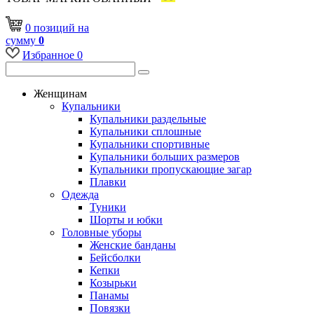
0
позиций
на
сумму
0
Избранное
0
Женщинам
Купальники
Купальники раздельные
Купальники сплошные
Купальники спортивные
Купальники больших размеров
Купальники пропускающие загар
Плавки
Одежда
Туники
Шорты и юбки
Головные уборы
Женские банданы
Бейсболки
Кепки
Козырьки
Панамы
Повязки