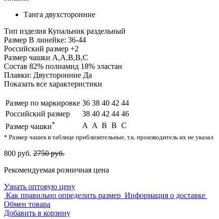
Танга двухсторонние
Тип изделия
Купальник раздельный
Размер
В линейке: 36-44
Российский размер
+2
Размер чашки
A,A,B,B,C
Состав
82% полиамид 18% эластан
Плавки: Двусторонние
Да
Показать все характеристики
Размер по маркировке
36
38
40
42
44
Российский размер
38
40
42
44
46
*
A
A
B
B
C
Размер чашки
* Размер чашек в таблице приблизительные, т.к. производитель их не указал
800 руб.
2750 руб.
Рекомендуемая розничная цена
Узнать оптовую цену
Как правильно определить размер
Информация о доставке
Обмен товара
Добавить в корзину