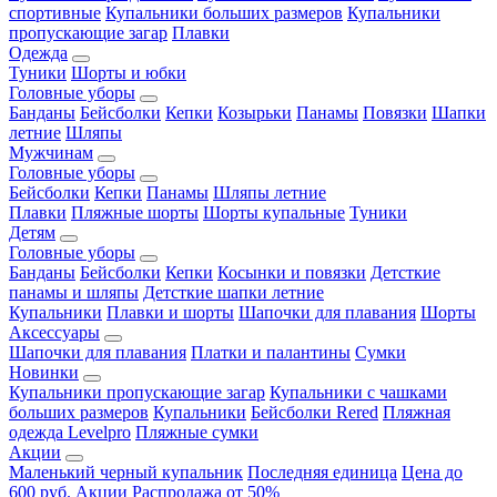
спортивные
Купальники больших размеров
Купальники
пропускающие загар
Плавки
Одежда
Туники
Шорты и юбки
Головные уборы
Банданы
Бейсболки
Кепки
Козырьки
Панамы
Повязки
Шапки
летние
Шляпы
Мужчинам
Головные уборы
Бейсболки
Кепки
Панамы
Шляпы летние
Плавки
Пляжные шорты
Шорты купальные
Туники
Детям
Головные уборы
Банданы
Бейсболки
Кепки
Косынки и повязки
Детсткие
панамы и шляпы
Детсткие шапки летние
Купальники
Плавки и шорты
Шапочки для плавания
Шорты
Аксессуары
Шапочки для плавания
Платки и палантины
Сумки
Новинки
Купальники пропускающие загар
Купальники с чашками
больших размеров
Купальники
Бейсболки Rered
Пляжная
одежда Levelpro
Пляжные сумки
Акции
Маленький черный купальник
Последняя единица
Цена до
600 руб.
Акции
Распродажа от 50%