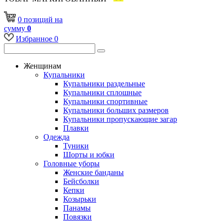
0
позиций
на
сумму
0
Избранное
0
Женщинам
Купальники
Купальники раздельные
Купальники сплошные
Купальники спортивные
Купальники больших размеров
Купальники пропускающие загар
Плавки
Одежда
Туники
Шорты и юбки
Головные уборы
Женские банданы
Бейсболки
Кепки
Козырьки
Панамы
Повязки