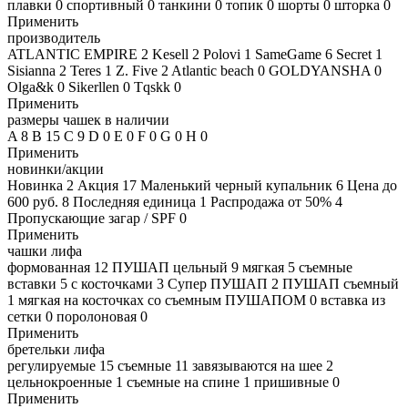
плавки
0
спортивный
0
танкини
0
топик
0
шорты
0
шторка
0
Применить
производитель
ATLANTIC EMPIRE
2
Kesell
2
Polovi
1
SameGame
6
Secret
1
Sisianna
2
Teres
1
Z. Five
2
Atlantic beach
0
GOLDYANSHA
0
Olga&k
0
Sikerllen
0
Tqskk
0
Применить
размеры чашек в наличии
A
8
B
15
C
9
D
0
E
0
F
0
G
0
H
0
Применить
новинки/акции
Новинка
2
Акция
17
Маленький черный купальник
6
Цена до
600 руб.
8
Последняя единица
1
Распродажа от 50%
4
Пропускающие загар / SPF
0
Применить
чашки лифа
формованная
12
ПУШАП цельный
9
мягкая
5
съемные
вставки
5
с косточками
3
Супер ПУШАП
2
ПУШАП съемный
1
мягкая на косточках со съемным ПУШАПОМ
0
вставка из
сетки
0
поролоновая
0
Применить
бретельки лифа
регулируемые
15
съемные
11
завязываются на шее
2
цельнокроенные
1
съемные на спине
1
пришивные
0
Применить