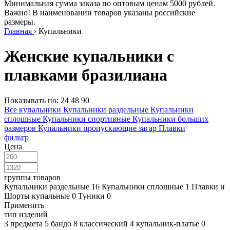
Минимальная сумма заказа по оптовым ценам 5000 рублей.
Важно! В наименовании товаров указаны российские
размеры.
Главная
›
Купальники
Женские купальники с
плавками бразилиана
Показывать по:
24
48
90
Все купальники
Купальники раздельные
Купальники
сплошные
Купальники спортивные
Купальники больших
размеров
Купальники пропускающие загар
Плавки
фильтр
Цена
группы товаров
Купальники раздельные
16
Купальники сплошные
1
Плавки и
Шорты купальные
0
Туники
0
Применить
тип изделий
3 предмета
5
бандо
8
классический
4
купальник-платье
0