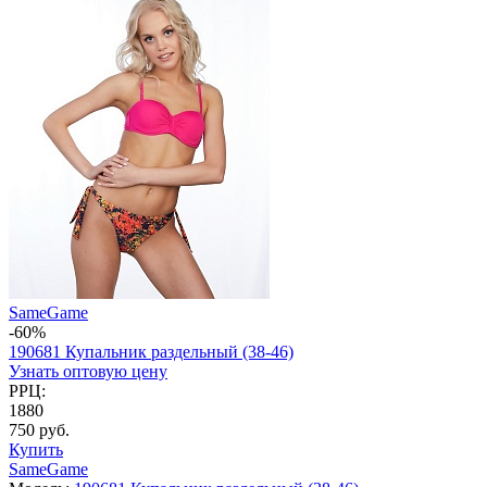
SameGame
-60%
190681 Купальник раздельный (38-46)
Узнать оптовую цену
РРЦ:
1880
750 руб.
Купить
SameGame