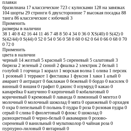
плавки
бразилиана
17
классические
723
с кулисками
128
на завязках
104
шорты
29
стринги
6
двухсторонние
7
высокая посадка
88
танга
86
классические с юбочкой
3
Применить
размеры в наличии
38
1
40
8
42
16
44
11
46
7
48
8
50
4
34
0
36
0
XS(40)
0
S(42)
0
S(42/44)
0
S(44)
0
52
0
54
0
56
0
58
0
60
0
62
0
64
0
66
0
68
0
70
0
72
0
Применить
цвета в наличии
черный
14
желтый
5
красный
5
сиреневый
5
салатовый
3
бирюза
2
зеленый
2
синий
2
фиалка
2
электрик
2
белый
1
голубой
1
горчица
1
коралл
1
морская волна
1
олива
1
персик
1
розовый
1
терракот
1
фисташка
1
фуксия
1
хаки
1
алый
0
амарант
0
антрацит
0
баклажан
0
бежевый
0
бордо
0
василек
0
винный
0
вишня
0
графит
0
джинс
0
изумруд
0
какао
0
канарейка
0
капучино
0
кирпичный
0
кобальтовый
0
коричневый
0
кремовый
0
лаванда
0
лимонный
0
ментол
0
молочный
0
молочный шоколад
0
мята
0
оранжевый
0
орхидея
0
охра
0
пепельный
0
полынь
0
пудра
0
роза
0
розовая пудра
0
серый
0
слива
0
фиолетовый
0
флокс
0
шоколад
0
разноцветный
0
черно-белый
0
аквамарин
0
розово-
сиреневый
0
ванильный
0
мультиколор
0
чайная роза
0
пурпурно-лиловый
0
янтарный
0