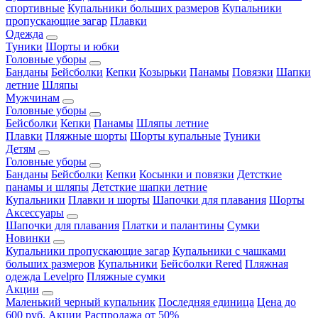
спортивные
Купальники больших размеров
Купальники
пропускающие загар
Плавки
Одежда
Туники
Шорты и юбки
Головные уборы
Банданы
Бейсболки
Кепки
Козырьки
Панамы
Повязки
Шапки
летние
Шляпы
Мужчинам
Головные уборы
Бейсболки
Кепки
Панамы
Шляпы летние
Плавки
Пляжные шорты
Шорты купальные
Туники
Детям
Головные уборы
Банданы
Бейсболки
Кепки
Косынки и повязки
Детсткие
панамы и шляпы
Детсткие шапки летние
Купальники
Плавки и шорты
Шапочки для плавания
Шорты
Аксессуары
Шапочки для плавания
Платки и палантины
Сумки
Новинки
Купальники пропускающие загар
Купальники с чашками
больших размеров
Купальники
Бейсболки Rered
Пляжная
одежда Levelpro
Пляжные сумки
Акции
Маленький черный купальник
Последняя единица
Цена до
600 руб.
Акции
Распродажа от 50%