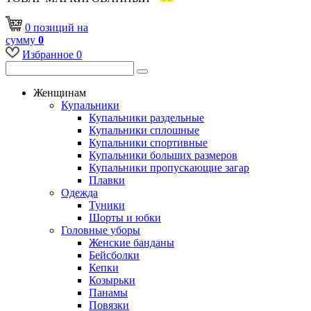
0
позиций
на
сумму
0
Избранное
0
Женщинам
Купальники
Купальники раздельные
Купальники сплошные
Купальники спортивные
Купальники больших размеров
Купальники пропускающие загар
Плавки
Одежда
Туники
Шорты и юбки
Головные уборы
Женские банданы
Бейсболки
Кепки
Козырьки
Панамы
Повязки