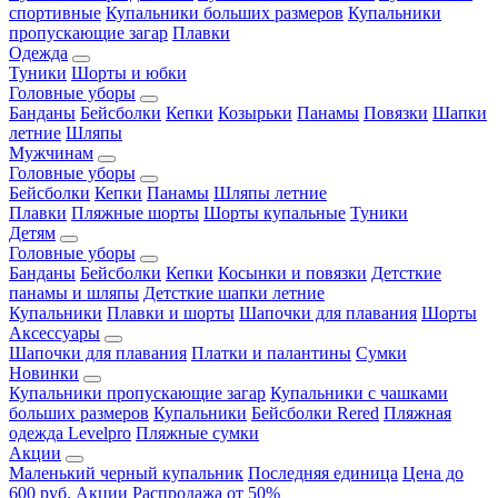
спортивные
Купальники больших размеров
Купальники
пропускающие загар
Плавки
Одежда
Туники
Шорты и юбки
Головные уборы
Банданы
Бейсболки
Кепки
Козырьки
Панамы
Повязки
Шапки
летние
Шляпы
Мужчинам
Головные уборы
Бейсболки
Кепки
Панамы
Шляпы летние
Плавки
Пляжные шорты
Шорты купальные
Туники
Детям
Головные уборы
Банданы
Бейсболки
Кепки
Косынки и повязки
Детсткие
панамы и шляпы
Детсткие шапки летние
Купальники
Плавки и шорты
Шапочки для плавания
Шорты
Аксессуары
Шапочки для плавания
Платки и палантины
Сумки
Новинки
Купальники пропускающие загар
Купальники с чашками
больших размеров
Купальники
Бейсболки Rered
Пляжная
одежда Levelpro
Пляжные сумки
Акции
Маленький черный купальник
Последняя единица
Цена до
600 руб.
Акции
Распродажа от 50%