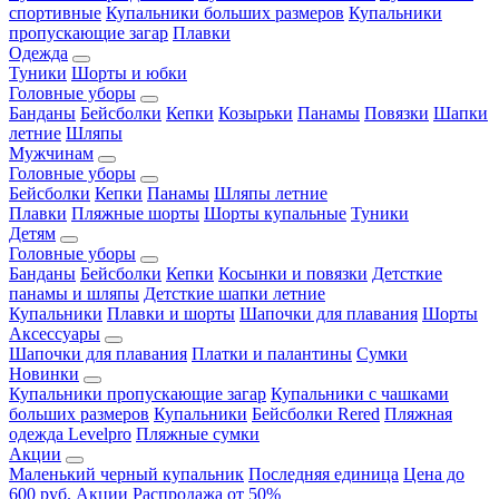
спортивные
Купальники больших размеров
Купальники
пропускающие загар
Плавки
Одежда
Туники
Шорты и юбки
Головные уборы
Банданы
Бейсболки
Кепки
Козырьки
Панамы
Повязки
Шапки
летние
Шляпы
Мужчинам
Головные уборы
Бейсболки
Кепки
Панамы
Шляпы летние
Плавки
Пляжные шорты
Шорты купальные
Туники
Детям
Головные уборы
Банданы
Бейсболки
Кепки
Косынки и повязки
Детсткие
панамы и шляпы
Детсткие шапки летние
Купальники
Плавки и шорты
Шапочки для плавания
Шорты
Аксессуары
Шапочки для плавания
Платки и палантины
Сумки
Новинки
Купальники пропускающие загар
Купальники с чашками
больших размеров
Купальники
Бейсболки Rered
Пляжная
одежда Levelpro
Пляжные сумки
Акции
Маленький черный купальник
Последняя единица
Цена до
600 руб.
Акции
Распродажа от 50%