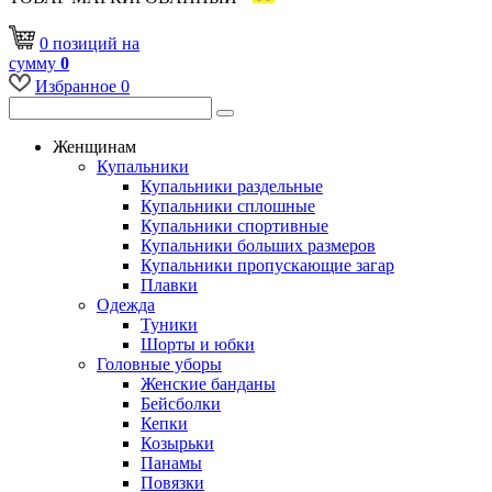
0
позиций
на
сумму
0
Избранное
0
Женщинам
Купальники
Купальники раздельные
Купальники сплошные
Купальники спортивные
Купальники больших размеров
Купальники пропускающие загар
Плавки
Одежда
Туники
Шорты и юбки
Головные уборы
Женские банданы
Бейсболки
Кепки
Козырьки
Панамы
Повязки