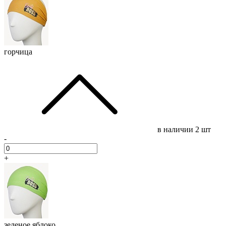
горчица
в наличии
2 шт
-
+
зеленое яблоко