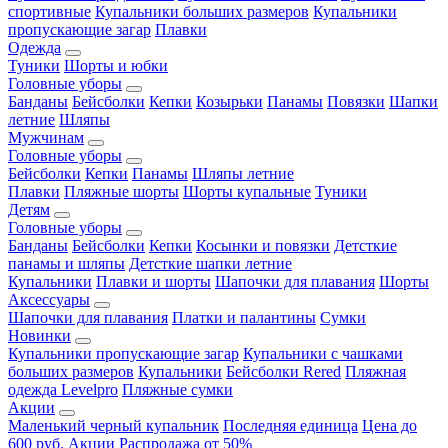
спортивные
Купальники больших размеров
Купальники
пропускающие загар
Плавки
Одежда
Туники
Шорты и юбки
Головные уборы
Банданы
Бейсболки
Кепки
Козырьки
Панамы
Повязки
Шапки
летние
Шляпы
Мужчинам
Головные уборы
Бейсболки
Кепки
Панамы
Шляпы летние
Плавки
Пляжные шорты
Шорты купальные
Туники
Детям
Головные уборы
Банданы
Бейсболки
Кепки
Косынки и повязки
Детсткие
панамы и шляпы
Детсткие шапки летние
Купальники
Плавки и шорты
Шапочки для плавания
Шорты
Аксессуары
Шапочки для плавания
Платки и палантины
Сумки
Новинки
Купальники пропускающие загар
Купальники с чашками
больших размеров
Купальники
Бейсболки Rered
Пляжная
одежда Levelpro
Пляжные сумки
Акции
Маленький черный купальник
Последняя единица
Цена до
600 руб.
Акции
Распродажа от 50%