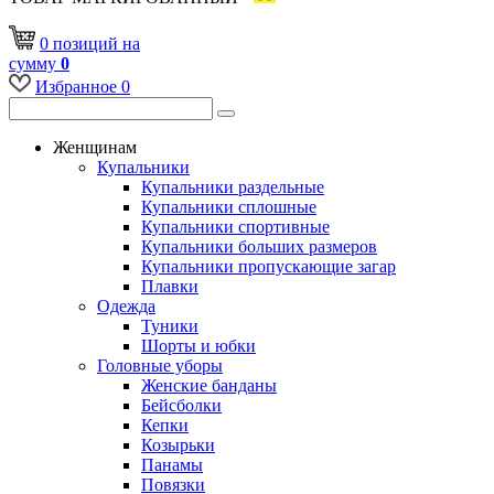
0
позиций
на
сумму
0
Избранное
0
Женщинам
Купальники
Купальники раздельные
Купальники сплошные
Купальники спортивные
Купальники больших размеров
Купальники пропускающие загар
Плавки
Одежда
Туники
Шорты и юбки
Головные уборы
Женские банданы
Бейсболки
Кепки
Козырьки
Панамы
Повязки