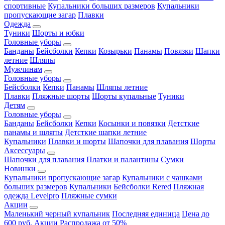
спортивные
Купальники больших размеров
Купальники
пропускающие загар
Плавки
Одежда
Туники
Шорты и юбки
Головные уборы
Банданы
Бейсболки
Кепки
Козырьки
Панамы
Повязки
Шапки
летние
Шляпы
Мужчинам
Головные уборы
Бейсболки
Кепки
Панамы
Шляпы летние
Плавки
Пляжные шорты
Шорты купальные
Туники
Детям
Головные уборы
Банданы
Бейсболки
Кепки
Косынки и повязки
Детсткие
панамы и шляпы
Детсткие шапки летние
Купальники
Плавки и шорты
Шапочки для плавания
Шорты
Аксессуары
Шапочки для плавания
Платки и палантины
Сумки
Новинки
Купальники пропускающие загар
Купальники с чашками
больших размеров
Купальники
Бейсболки Rered
Пляжная
одежда Levelpro
Пляжные сумки
Акции
Маленький черный купальник
Последняя единица
Цена до
600 руб.
Акции
Распродажа от 50%