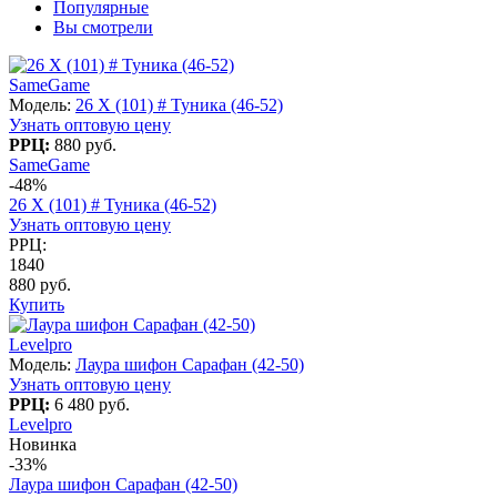
Популярные
Вы смотрели
SameGame
Модель:
26 X (101) # Туника (46-52)
Узнать оптовую цену
РРЦ:
880 руб.
SameGame
-48%
26 X (101) # Туника (46-52)
Узнать оптовую цену
РРЦ:
1840
880 руб.
Купить
Levelpro
Модель:
Лаура шифон Сарафан (42-50)
Узнать оптовую цену
РРЦ:
6 480 руб.
Levelpro
Новинка
-33%
Лаура шифон Сарафан (42-50)