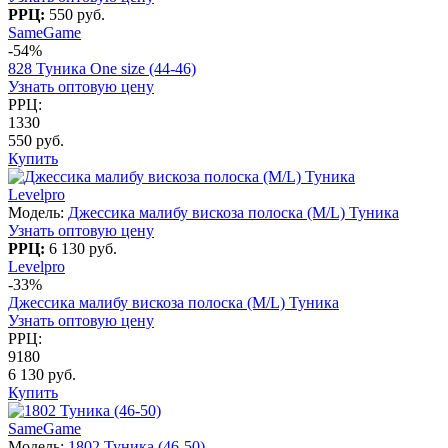
РРЦ:
550 руб.
SameGame
-54%
828 Туника One size (44-46)
Узнать оптовую цену
РРЦ:
1330
550 руб.
Купить
Levelpro
Модель:
Джессика малибу вискоза полоска (M/L) Туника
Узнать оптовую цену
РРЦ:
6 130 руб.
Levelpro
-33%
Джессика малибу вискоза полоска (M/L) Туника
Узнать оптовую цену
РРЦ:
9180
6 130 руб.
Купить
SameGame
Модель:
1802 Туника (46-50)