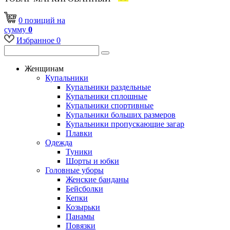
0
позиций
на
сумму
0
Избранное
0
Женщинам
Купальники
Купальники раздельные
Купальники сплошные
Купальники спортивные
Купальники больших размеров
Купальники пропускающие загар
Плавки
Одежда
Туники
Шорты и юбки
Головные уборы
Женские банданы
Бейсболки
Кепки
Козырьки
Панамы
Повязки