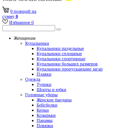
0
позиций
на
сумму
0
Избранное
0
Женщинам
Купальники
Купальники раздельные
Купальники сплошные
Купальники спортивные
Купальники больших размеров
Купальники пропускающие загар
Плавки
Одежда
Туники
Шорты и юбки
Головные уборы
Женские банданы
Бейсболки
Кепки
Козырьки
Панамы
Повязки