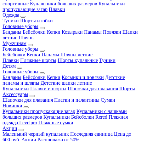
спортивные
Купальники больших размеров
Купальники
пропускающие загар
Плавки
Одежда
Туники
Шорты и юбки
Головные уборы
Банданы
Бейсболки
Кепки
Козырьки
Панамы
Повязки
Шапки
летние
Шляпы
Мужчинам
Головные уборы
Бейсболки
Кепки
Панамы
Шляпы летние
Плавки
Пляжные шорты
Шорты купальные
Туники
Детям
Головные уборы
Банданы
Бейсболки
Кепки
Косынки и повязки
Детсткие
панамы и шляпы
Детсткие шапки летние
Купальники
Плавки и шорты
Шапочки для плавания
Шорты
Аксессуары
Шапочки для плавания
Платки и палантины
Сумки
Новинки
Купальники пропускающие загар
Купальники с чашками
больших размеров
Купальники
Бейсболки Rered
Пляжная
одежда Levelpro
Пляжные сумки
Акции
Маленький черный купальник
Последняя единица
Цена до
600 руб.
Акции
Распродажа от 50%