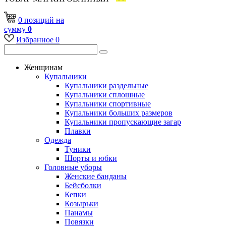
0
позиций
на
сумму
0
Избранное
0
Женщинам
Купальники
Купальники раздельные
Купальники сплошные
Купальники спортивные
Купальники больших размеров
Купальники пропускающие загар
Плавки
Одежда
Туники
Шорты и юбки
Головные уборы
Женские банданы
Бейсболки
Кепки
Козырьки
Панамы
Повязки