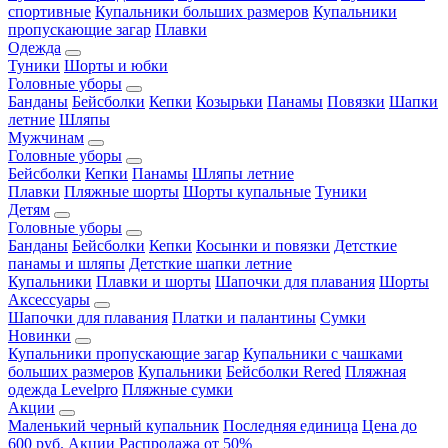
спортивные
Купальники больших размеров
Купальники
пропускающие загар
Плавки
Одежда
Туники
Шорты и юбки
Головные уборы
Банданы
Бейсболки
Кепки
Козырьки
Панамы
Повязки
Шапки
летние
Шляпы
Мужчинам
Головные уборы
Бейсболки
Кепки
Панамы
Шляпы летние
Плавки
Пляжные шорты
Шорты купальные
Туники
Детям
Головные уборы
Банданы
Бейсболки
Кепки
Косынки и повязки
Детсткие
панамы и шляпы
Детсткие шапки летние
Купальники
Плавки и шорты
Шапочки для плавания
Шорты
Аксессуары
Шапочки для плавания
Платки и палантины
Сумки
Новинки
Купальники пропускающие загар
Купальники с чашками
больших размеров
Купальники
Бейсболки Rered
Пляжная
одежда Levelpro
Пляжные сумки
Акции
Маленький черный купальник
Последняя единица
Цена до
600 руб.
Акции
Распродажа от 50%