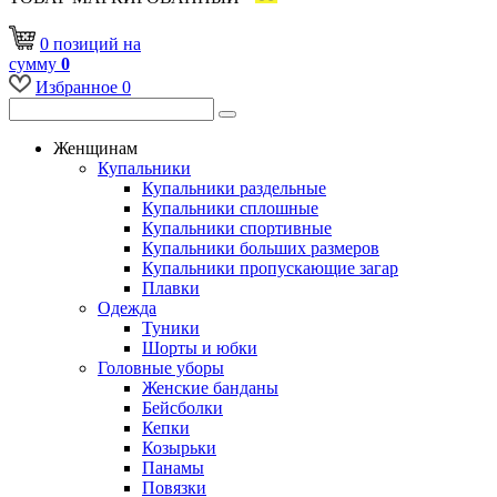
0
позиций
на
сумму
0
Избранное
0
Женщинам
Купальники
Купальники раздельные
Купальники сплошные
Купальники спортивные
Купальники больших размеров
Купальники пропускающие загар
Плавки
Одежда
Туники
Шорты и юбки
Головные уборы
Женские банданы
Бейсболки
Кепки
Козырьки
Панамы
Повязки