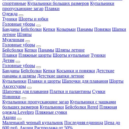
спортивные
Купальники больших размеров
Купальники
пропускающие загар
Плавки
Одежда
Туники
Шорты и юбки
Головные уборы
Банданы
Бейсболки
Кепки
Козырьки
Панамы
Повязки
Шапки
летние
Шляпы
Мужчинам
Головные уборы
Бейсболки
Кепки
Панамы
Шляпы летние
Плавки
Пляжные шорты
Шорты купальные
Туники
Детям
Головные уборы
Банданы
Бейсболки
Кепки
Косынки и повязки
Детсткие
панамы и шляпы
Детсткие шапки летние
Купальники
Плавки и шорты
Шапочки для плавания
Шорты
Аксессуары
Шапочки для плавания
Платки и палантины
Сумки
Новинки
Купальники пропускающие загар
Купальники с чашками
больших размеров
Купальники
Бейсболки Rered
Пляжная
одежда Levelpro
Пляжные сумки
Акции
Маленький черный купальник
Последняя единица
Цена до
600 руб.
Акции
Распродажа от 50%