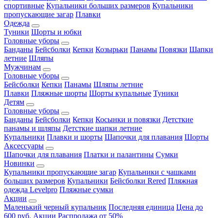
спортивные
Купальники больших размеров
Купальники
пропускающие загар
Плавки
Одежда
Туники
Шорты и юбки
Головные уборы
Банданы
Бейсболки
Кепки
Козырьки
Панамы
Повязки
Шапки
летние
Шляпы
Мужчинам
Головные уборы
Бейсболки
Кепки
Панамы
Шляпы летние
Плавки
Пляжные шорты
Шорты купальные
Туники
Детям
Головные уборы
Банданы
Бейсболки
Кепки
Косынки и повязки
Детсткие
панамы и шляпы
Детсткие шапки летние
Купальники
Плавки и шорты
Шапочки для плавания
Шорты
Аксессуары
Шапочки для плавания
Платки и палантины
Сумки
Новинки
Купальники пропускающие загар
Купальники с чашками
больших размеров
Купальники
Бейсболки Rered
Пляжная
одежда Levelpro
Пляжные сумки
Акции
Маленький черный купальник
Последняя единица
Цена до
600 руб.
Акции
Распродажа от 50%