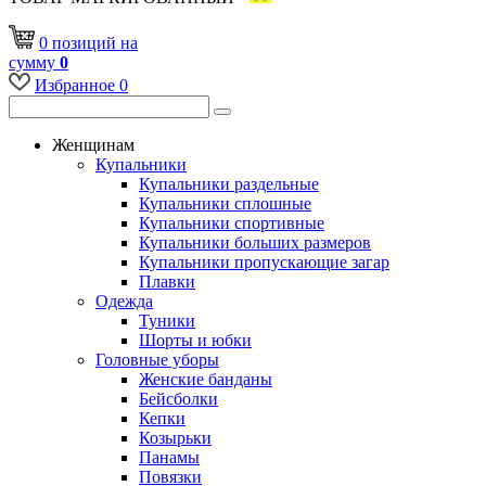
0
позиций
на
сумму
0
Избранное
0
Женщинам
Купальники
Купальники раздельные
Купальники сплошные
Купальники спортивные
Купальники больших размеров
Купальники пропускающие загар
Плавки
Одежда
Туники
Шорты и юбки
Головные уборы
Женские банданы
Бейсболки
Кепки
Козырьки
Панамы
Повязки