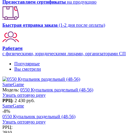
Предоставляем сертификаты
на продукцию
Быстрая отправка заказа
(1-2 дня после оплаты)
Работаем
с физическими, юридическими лицами, организаторами СП
Популярные
Вы смотрели
SameGame
Модель:
0550 Купальник раздельный (48-56)
Узнать оптовую цену
РРЦ:
2 430 руб.
SameGame
-8%
0550 Купальник раздельный (48-56)
Узнать оптовую цену
РРЦ:
2910