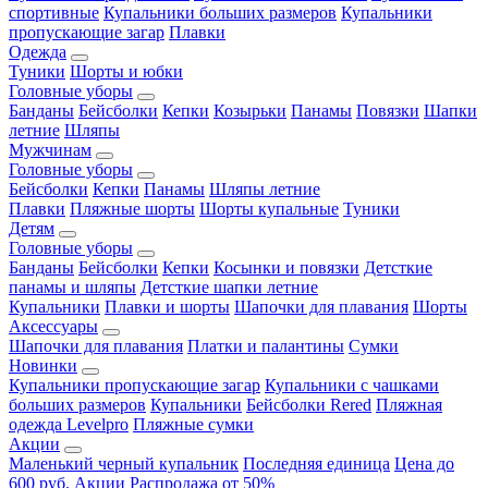
спортивные
Купальники больших размеров
Купальники
пропускающие загар
Плавки
Одежда
Туники
Шорты и юбки
Головные уборы
Банданы
Бейсболки
Кепки
Козырьки
Панамы
Повязки
Шапки
летние
Шляпы
Мужчинам
Головные уборы
Бейсболки
Кепки
Панамы
Шляпы летние
Плавки
Пляжные шорты
Шорты купальные
Туники
Детям
Головные уборы
Банданы
Бейсболки
Кепки
Косынки и повязки
Детсткие
панамы и шляпы
Детсткие шапки летние
Купальники
Плавки и шорты
Шапочки для плавания
Шорты
Аксессуары
Шапочки для плавания
Платки и палантины
Сумки
Новинки
Купальники пропускающие загар
Купальники с чашками
больших размеров
Купальники
Бейсболки Rered
Пляжная
одежда Levelpro
Пляжные сумки
Акции
Маленький черный купальник
Последняя единица
Цена до
600 руб.
Акции
Распродажа от 50%