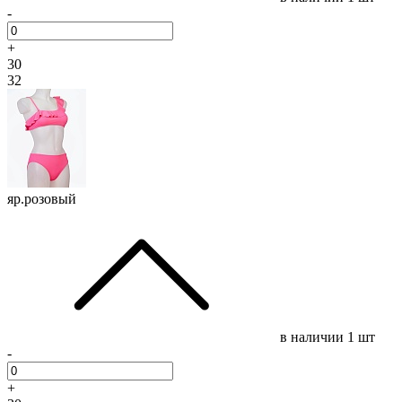
-
+
30
32
яр.розовый
в наличии
1 шт
-
+