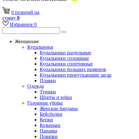
0
позиций
на
сумму
0
Избранное
0
Женщинам
Купальники
Купальники раздельные
Купальники сплошные
Купальники спортивные
Купальники больших размеров
Купальники пропускающие загар
Плавки
Одежда
Туники
Шорты и юбки
Головные уборы
Женские банданы
Бейсболки
Кепки
Козырьки
Панамы
Повязки