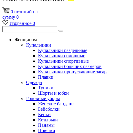
0
позиций
на
сумму
0
Избранное
0
Женщинам
Купальники
Купальники раздельные
Купальники сплошные
Купальники спортивные
Купальники больших размеров
Купальники пропускающие загар
Плавки
Одежда
Туники
Шорты и юбки
Головные уборы
Женские банданы
Бейсболки
Кепки
Козырьки
Панамы
Повязки