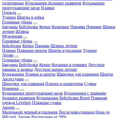
спортивные
Купальники больших размеров
Купальники
пропускающие загар
Плавки
Одежда
Туники
Шорты и юбки
Головные уборы
Банданы
Бейсболки
Кепки
Козырьки
Панамы
Повязки
Шапки
летние
Шляпы
Мужчинам
Головные уборы
Бейсболки
Кепки
Панамы
Шляпы летние
Плавки
Пляжные шорты
Шорты купальные
Туники
Детям
Головные уборы
Банданы
Бейсболки
Кепки
Косынки и повязки
Детсткие
панамы и шляпы
Детсткие шапки летние
Купальники
Плавки и шорты
Шапочки для плавания
Шорты
Аксессуары
Шапочки для плавания
Платки и палантины
Сумки
Новинки
Купальники пропускающие загар
Купальники с чашками
больших размеров
Купальники
Бейсболки Rered
Пляжная
одежда Levelpro
Пляжные сумки
Акции
Маленький черный купальник
Последняя единица
Цена до
600 руб.
Акции
Распродажа от 50%