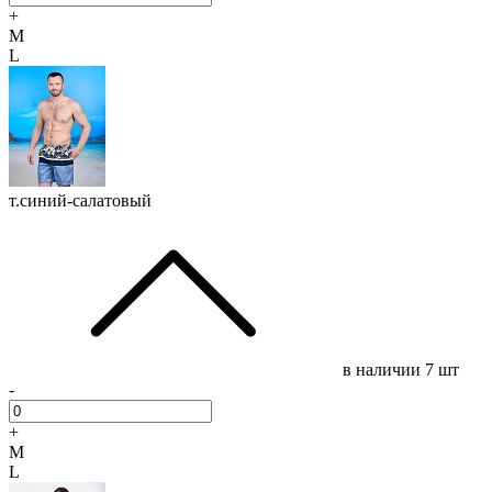
+
M
L
т.синий-салатовый
в наличии
7 шт
-
+
M
L