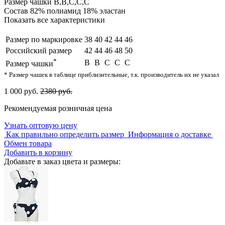
Размер чашки
B,B,C,C,C
Состав
82% полиамид 18% эластан
Показать все характеристики
Размер по маркировке
38
40
42
44
46
Российский размер
42
44
46
48
50
*
B
B
C
C
C
Размер чашки
* Размер чашек в таблице приблизительные, т.к. производитель их не указал
1 000 руб.
2380 руб.
Рекомендуемая розничная цена
Узнать оптовую цену
Как правильно определить размер
Информация о доставке
Обмен товара
Добавить в корзину
Добавьте в заказ цвета и размеры: