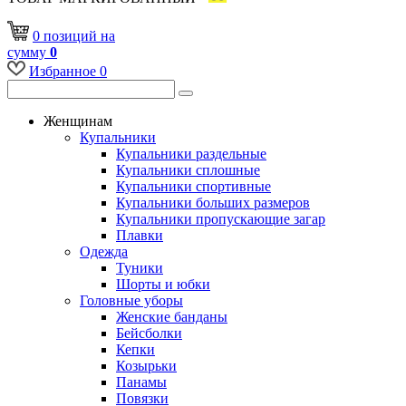
0
позиций
на
сумму
0
Избранное
0
Женщинам
Купальники
Купальники раздельные
Купальники сплошные
Купальники спортивные
Купальники больших размеров
Купальники пропускающие загар
Плавки
Одежда
Туники
Шорты и юбки
Головные уборы
Женские банданы
Бейсболки
Кепки
Козырьки
Панамы
Повязки