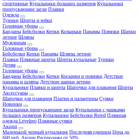
спортивные
Купальники больших размеров
Купальники
пропускающие загар
Плавки
Одежда
Туники
Шорты и юбки
Головные уборы
Банданы
Бейсболки
Кепки
Козырьки
Панамы
Повязки
Шапки
летние
Шляпы
Мужчинам
Головные уборы
Бейсболки
Кепки
Панамы
Шляпы летние
Плавки
Пляжные шорты
Шорты купальные
Туники
Детям
Головные уборы
Банданы
Бейсболки
Кепки
Косынки и повязки
Детсткие
панамы и шляпы
Детсткие шапки летние
Купальники
Плавки и шорты
Шапочки для плавания
Шорты
Аксессуары
Шапочки для плавания
Платки и палантины
Сумки
Новинки
Купальники пропускающие загар
Купальники с чашками
больших размеров
Купальники
Бейсболки Rered
Пляжная
одежда Levelpro
Пляжные сумки
Акции
Маленький черный купальник
Последняя единица
Цена до
600 руб.
Акции
Распродажа от 50%