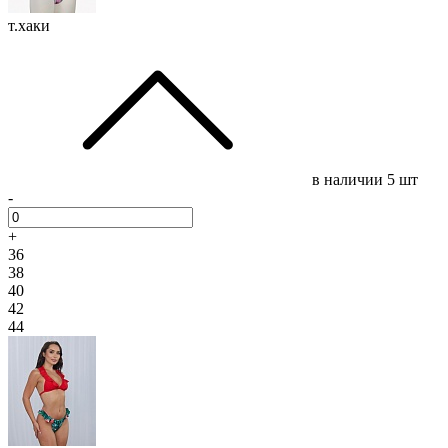
т.хаки
в наличии
5 шт
-
+
36
38
40
42
44