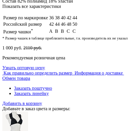
Состав
82% полиамид 18% эластан
Показать все характеристики
Размер по маркировке
36
38
40
42
44
Российский размер
42
44
46
48
50
*
A
B
B
C
C
Размер чашки
* Размер чашек в таблице приблизительные, т.к. производитель их не указал
1 000 руб.
2110 руб.
Рекомендуемая розничная цена
Узнать оптовую цену
Как правильно определить размер
Информация о доставке
Обмен товара
Заказать поштучно
Заказать линейку
Добавить в корзину
Добавьте в заказ цвета и размеры: