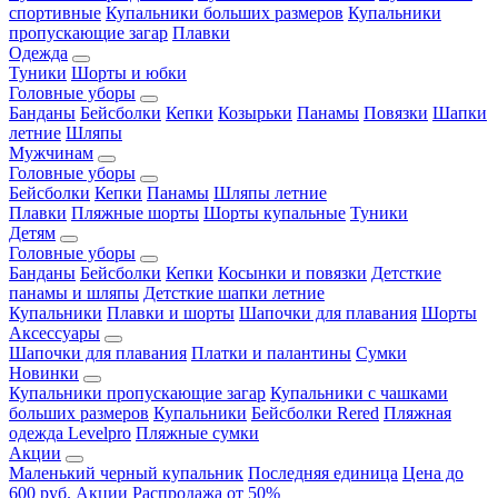
спортивные
Купальники больших размеров
Купальники
пропускающие загар
Плавки
Одежда
Туники
Шорты и юбки
Головные уборы
Банданы
Бейсболки
Кепки
Козырьки
Панамы
Повязки
Шапки
летние
Шляпы
Мужчинам
Головные уборы
Бейсболки
Кепки
Панамы
Шляпы летние
Плавки
Пляжные шорты
Шорты купальные
Туники
Детям
Головные уборы
Банданы
Бейсболки
Кепки
Косынки и повязки
Детсткие
панамы и шляпы
Детсткие шапки летние
Купальники
Плавки и шорты
Шапочки для плавания
Шорты
Аксессуары
Шапочки для плавания
Платки и палантины
Сумки
Новинки
Купальники пропускающие загар
Купальники с чашками
больших размеров
Купальники
Бейсболки Rered
Пляжная
одежда Levelpro
Пляжные сумки
Акции
Маленький черный купальник
Последняя единица
Цена до
600 руб.
Акции
Распродажа от 50%