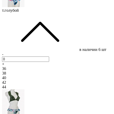
т.голубой
в наличии
6 шт
-
+
36
38
40
42
44