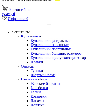
0
позиций
на
сумму
0
Избранное
0
Женщинам
Купальники
Купальники раздельные
Купальники сплошные
Купальники спортивные
Купальники больших размеров
Купальники пропускающие загар
Плавки
Одежда
Туники
Шорты и юбки
Головные уборы
Женские банданы
Бейсболки
Кепки
Козырьки
Панамы
Повязки