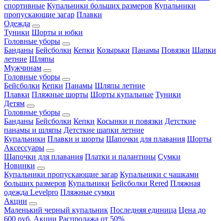
спортивные
Купальники больших размеров
Купальники
пропускающие загар
Плавки
Одежда
Туники
Шорты и юбки
Головные уборы
Банданы
Бейсболки
Кепки
Козырьки
Панамы
Повязки
Шапки
летние
Шляпы
Мужчинам
Головные уборы
Бейсболки
Кепки
Панамы
Шляпы летние
Плавки
Пляжные шорты
Шорты купальные
Туники
Детям
Головные уборы
Банданы
Бейсболки
Кепки
Косынки и повязки
Детсткие
панамы и шляпы
Детсткие шапки летние
Купальники
Плавки и шорты
Шапочки для плавания
Шорты
Аксессуары
Шапочки для плавания
Платки и палантины
Сумки
Новинки
Купальники пропускающие загар
Купальники с чашками
больших размеров
Купальники
Бейсболки Rered
Пляжная
одежда Levelpro
Пляжные сумки
Акции
Маленький черный купальник
Последняя единица
Цена до
600 руб.
Акции
Распродажа от 50%