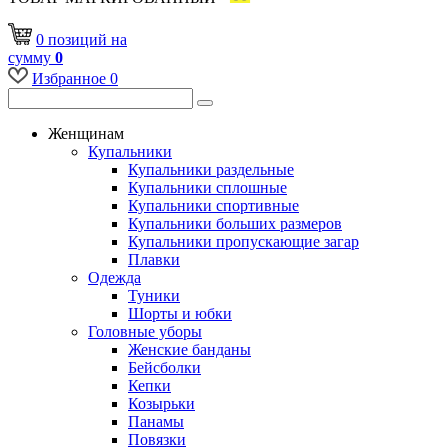
0
позиций
на
сумму
0
Избранное
0
Женщинам
Купальники
Купальники раздельные
Купальники сплошные
Купальники спортивные
Купальники больших размеров
Купальники пропускающие загар
Плавки
Одежда
Туники
Шорты и юбки
Головные уборы
Женские банданы
Бейсболки
Кепки
Козырьки
Панамы
Повязки