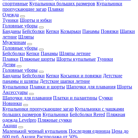
спортивные
Купальники больших размеров
Купальники
пропускающие загар
Плавки
Одежда
Туники
Шорты и юбки
Головные уборы
Банданы
Бейсболки
Кепки
Козырьки
Панамы
Повязки
Шапки
летние
Шляпы
Мужчинам
Головные уборы
Бейсболки
Кепки
Панамы
Шляпы летние
Плавки
Пляжные шорты
Шорты купальные
Туники
Детям
Головные уборы
Банданы
Бейсболки
Кепки
Косынки и повязки
Детсткие
панамы и шляпы
Детсткие шапки летние
Купальники
Плавки и шорты
Шапочки для плавания
Шорты
Аксессуары
Шапочки для плавания
Платки и палантины
Сумки
Новинки
Купальники пропускающие загар
Купальники с чашками
больших размеров
Купальники
Бейсболки Rered
Пляжная
одежда Levelpro
Пляжные сумки
Акции
Маленький черный купальник
Последняя единица
Цена до
600 руб.
Акции
Распродажа от 50%