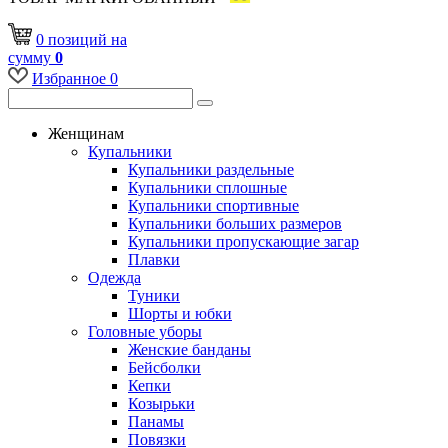
0
позиций
на
сумму
0
Избранное
0
Женщинам
Купальники
Купальники раздельные
Купальники сплошные
Купальники спортивные
Купальники больших размеров
Купальники пропускающие загар
Плавки
Одежда
Туники
Шорты и юбки
Головные уборы
Женские банданы
Бейсболки
Кепки
Козырьки
Панамы
Повязки