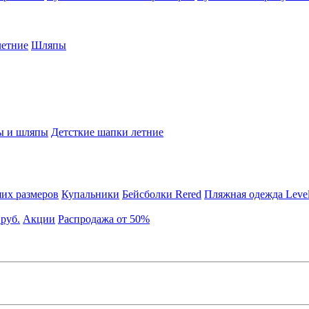
етние
Шляпы
ы и шляпы
Детсткие шапки летние
их размеров
Купальники
Бейсболки Rered
Пляжная одежда Leve
 руб.
Акции
Распродажа от 50%