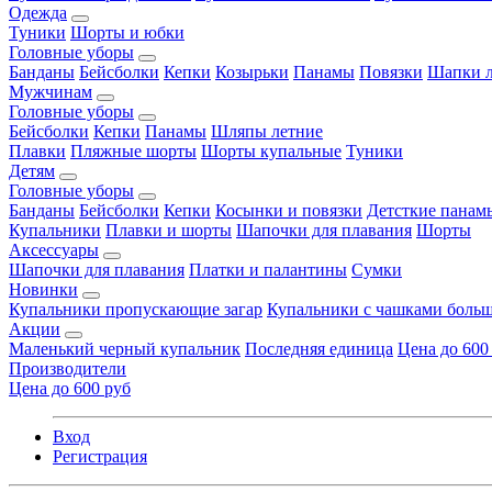
Одежда
Туники
Шорты и юбки
Головные уборы
Банданы
Бейсболки
Кепки
Козырьки
Панамы
Повязки
Шапки л
Мужчинам
Головные уборы
Бейсболки
Кепки
Панамы
Шляпы летние
Плавки
Пляжные шорты
Шорты купальные
Туники
Детям
Головные уборы
Банданы
Бейсболки
Кепки
Косынки и повязки
Детсткие панам
Купальники
Плавки и шорты
Шапочки для плавания
Шорты
Аксессуары
Шапочки для плавания
Платки и палантины
Сумки
Новинки
Купальники пропускающие загар
Купальники с чашками больш
Акции
Маленький черный купальник
Последняя единица
Цена до 600
Производители
Цена до 600 руб
Вход
Регистрация