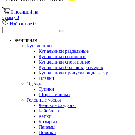
0
позиций
на
сумму
0
Избранное
0
Женщинам
Купальники
Купальники раздельные
Купальники сплошные
Купальники спортивные
Купальники больших размеров
Купальники пропускающие загар
Плавки
Одежда
Туники
Шорты и юбки
Головные уборы
Женские банданы
Бейсболки
Кепки
Козырьки
Панамы
Повязки