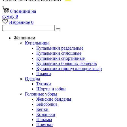
0
позиций
на
сумму
0
Избранное
0
Женщинам
Купальники
Купальники раздельные
Купальники сплошные
Купальники спортивные
Купальники больших размеров
Купальники пропускающие загар
Плавки
Одежда
Туники
Шорты и юбки
Головные уборы
Женские банданы
Бейсболки
Кепки
Козырьки
Панамы
Повязки