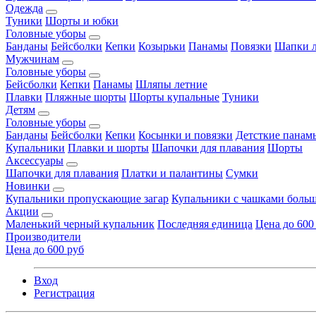
Одежда
Туники
Шорты и юбки
Головные уборы
Банданы
Бейсболки
Кепки
Козырьки
Панамы
Повязки
Шапки л
Мужчинам
Головные уборы
Бейсболки
Кепки
Панамы
Шляпы летние
Плавки
Пляжные шорты
Шорты купальные
Туники
Детям
Головные уборы
Банданы
Бейсболки
Кепки
Косынки и повязки
Детсткие панам
Купальники
Плавки и шорты
Шапочки для плавания
Шорты
Аксессуары
Шапочки для плавания
Платки и палантины
Сумки
Новинки
Купальники пропускающие загар
Купальники с чашками больш
Акции
Маленький черный купальник
Последняя единица
Цена до 600
Производители
Цена до 600 руб
Вход
Регистрация