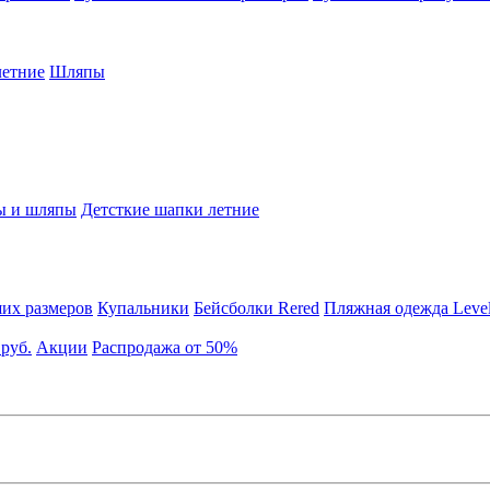
етние
Шляпы
ы и шляпы
Детсткие шапки летние
их размеров
Купальники
Бейсболки Rered
Пляжная одежда Leve
 руб.
Акции
Распродажа от 50%