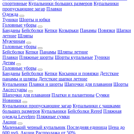
спортивные
Купальники больших размеров
Купальники
пропускающие загар
Плавки
Одежда
Туники
Шорты и юбки
Головные уборы
Банданы
Бейсболки
Кепки
Козырьки
Панамы
Повязки
Шапки
летние
Шляпы
Мужчинам
Головные уборы
Бейсболки
Кепки
Панамы
Шляпы летние
Плавки
Пляжные шорты
Шорты купальные
Туники
Детям
Головные уборы
Банданы
Бейсболки
Кепки
Косынки и повязки
Детсткие
панамы и шляпы
Детсткие шапки летние
Купальники
Плавки и шорты
Шапочки для плавания
Шорты
Аксессуары
Шапочки для плавания
Платки и палантины
Сумки
Новинки
Купальники пропускающие загар
Купальники с чашками
больших размеров
Купальники
Бейсболки Rered
Пляжная
одежда Levelpro
Пляжные сумки
Акции
Маленький черный купальник
Последняя единица
Цена до
600 руб.
Акции
Распродажа от 50%