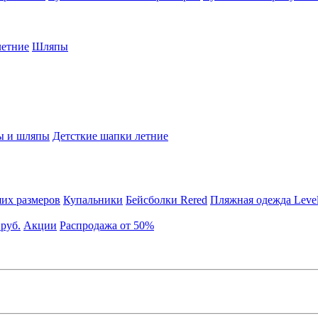
етние
Шляпы
ы и шляпы
Детсткие шапки летние
их размеров
Купальники
Бейсболки Rered
Пляжная одежда Leve
 руб.
Акции
Распродажа от 50%