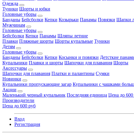
Одежда
Туники
Шорты и юбки
Головные уборы
Банданы
Бейсболки
Кепки
Козырьки
Панамы
Повязки
Шапки л
Мужчинам
Головные уборы
Бейсболки
Кепки
Панамы
Шляпы летние
Плавки
Пляжные шорты
Шорты купальные
Туники
Детям
Головные уборы
Банданы
Бейсболки
Кепки
Косынки и повязки
Детсткие панам
Купальники
Плавки и шорты
Шапочки для плавания
Шорты
Аксессуары
Шапочки для плавания
Платки и палантины
Сумки
Новинки
Купальники пропускающие загар
Купальники с чашками больш
Акции
Маленький черный купальник
Последняя единица
Цена до 600
Производители
Цена до 600 руб
Вход
Регистрация