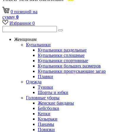
0
позиций
на
сумму
0
Избранное
0
Женщинам
Купальники
Купальники раздельные
Купальники сплошные
Купальники спортивные
Купальники больших размеров
Купальники пропускающие загар
Плавки
Одежда
Туники
Шорты и юбки
Головные уборы
Женские банданы
Бейсболки
Кепки
Козырьки
Панамы
Повязки