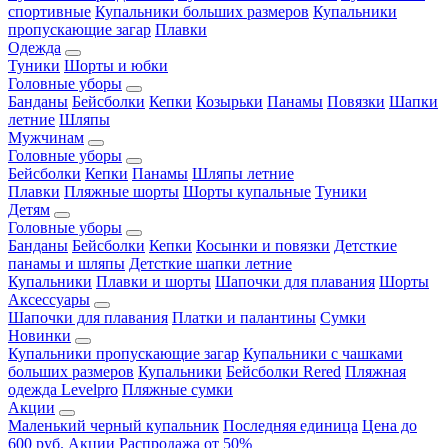
спортивные
Купальники больших размеров
Купальники
пропускающие загар
Плавки
Одежда
Туники
Шорты и юбки
Головные уборы
Банданы
Бейсболки
Кепки
Козырьки
Панамы
Повязки
Шапки
летние
Шляпы
Мужчинам
Головные уборы
Бейсболки
Кепки
Панамы
Шляпы летние
Плавки
Пляжные шорты
Шорты купальные
Туники
Детям
Головные уборы
Банданы
Бейсболки
Кепки
Косынки и повязки
Детсткие
панамы и шляпы
Детсткие шапки летние
Купальники
Плавки и шорты
Шапочки для плавания
Шорты
Аксессуары
Шапочки для плавания
Платки и палантины
Сумки
Новинки
Купальники пропускающие загар
Купальники с чашками
больших размеров
Купальники
Бейсболки Rered
Пляжная
одежда Levelpro
Пляжные сумки
Акции
Маленький черный купальник
Последняя единица
Цена до
600 руб.
Акции
Распродажа от 50%