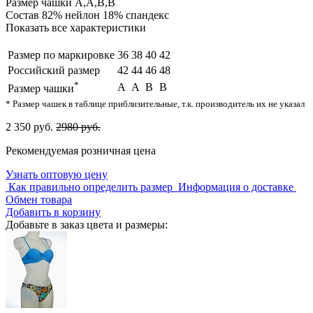
Размер чашки
A,A,B,B
Состав
82% нейлон 18% спандекс
Показать все характеристики
Размер по маркировке
36
38
40
42
Российский размер
42
44
46
48
*
A
A
B
B
Размер чашки
* Размер чашек в таблице приблизительные, т.к. производитель их не указал
2 350 руб.
2980 руб.
Рекомендуемая розничная цена
Узнать оптовую цену
Как правильно определить размер
Информация о доставке
Обмен товара
Добавить в корзину
Добавьте в заказ цвета и размеры: