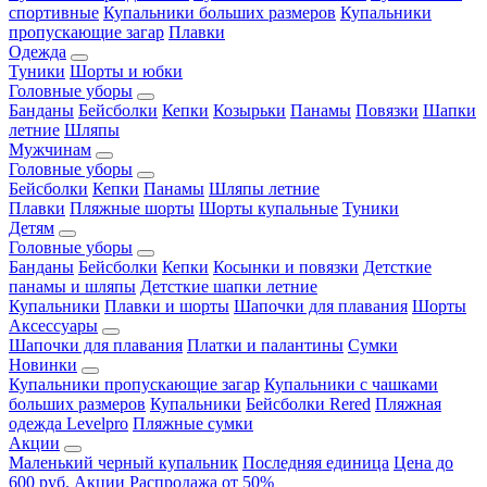
спортивные
Купальники больших размеров
Купальники
пропускающие загар
Плавки
Одежда
Туники
Шорты и юбки
Головные уборы
Банданы
Бейсболки
Кепки
Козырьки
Панамы
Повязки
Шапки
летние
Шляпы
Мужчинам
Головные уборы
Бейсболки
Кепки
Панамы
Шляпы летние
Плавки
Пляжные шорты
Шорты купальные
Туники
Детям
Головные уборы
Банданы
Бейсболки
Кепки
Косынки и повязки
Детсткие
панамы и шляпы
Детсткие шапки летние
Купальники
Плавки и шорты
Шапочки для плавания
Шорты
Аксессуары
Шапочки для плавания
Платки и палантины
Сумки
Новинки
Купальники пропускающие загар
Купальники с чашками
больших размеров
Купальники
Бейсболки Rered
Пляжная
одежда Levelpro
Пляжные сумки
Акции
Маленький черный купальник
Последняя единица
Цена до
600 руб.
Акции
Распродажа от 50%