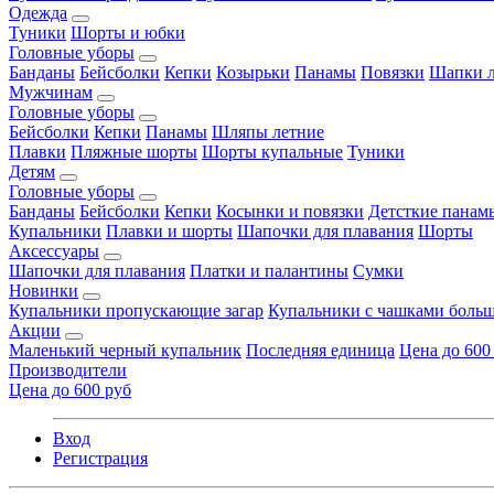
Одежда
Туники
Шорты и юбки
Головные уборы
Банданы
Бейсболки
Кепки
Козырьки
Панамы
Повязки
Шапки л
Мужчинам
Головные уборы
Бейсболки
Кепки
Панамы
Шляпы летние
Плавки
Пляжные шорты
Шорты купальные
Туники
Детям
Головные уборы
Банданы
Бейсболки
Кепки
Косынки и повязки
Детсткие панам
Купальники
Плавки и шорты
Шапочки для плавания
Шорты
Аксессуары
Шапочки для плавания
Платки и палантины
Сумки
Новинки
Купальники пропускающие загар
Купальники с чашками больш
Акции
Маленький черный купальник
Последняя единица
Цена до 600
Производители
Цена до 600 руб
Вход
Регистрация