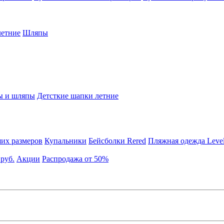
етние
Шляпы
ы и шляпы
Детсткие шапки летние
их размеров
Купальники
Бейсболки Rered
Пляжная одежда Leve
 руб.
Акции
Распродажа от 50%