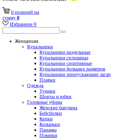
0
позиций
на
сумму
0
Избранное
0
Женщинам
Купальники
Купальники раздельные
Купальники сплошные
Купальники спортивные
Купальники больших размеров
Купальники пропускающие загар
Плавки
Одежда
Туники
Шорты и юбки
Головные уборы
Женские банданы
Бейсболки
Кепки
Козырьки
Панамы
Повязки