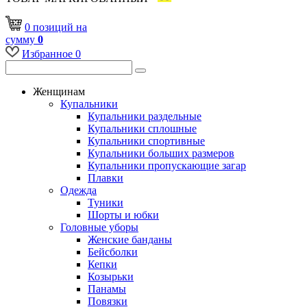
0
позиций
на
сумму
0
Избранное
0
Женщинам
Купальники
Купальники раздельные
Купальники сплошные
Купальники спортивные
Купальники больших размеров
Купальники пропускающие загар
Плавки
Одежда
Туники
Шорты и юбки
Головные уборы
Женские банданы
Бейсболки
Кепки
Козырьки
Панамы
Повязки