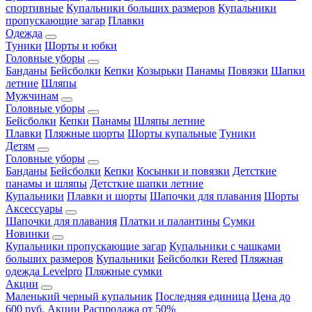
спортивные
Купальники больших размеров
Купальники
пропускающие загар
Плавки
Одежда
Туники
Шорты и юбки
Головные уборы
Банданы
Бейсболки
Кепки
Козырьки
Панамы
Повязки
Шапки
летние
Шляпы
Мужчинам
Головные уборы
Бейсболки
Кепки
Панамы
Шляпы летние
Плавки
Пляжные шорты
Шорты купальные
Туники
Детям
Головные уборы
Банданы
Бейсболки
Кепки
Косынки и повязки
Детсткие
панамы и шляпы
Детсткие шапки летние
Купальники
Плавки и шорты
Шапочки для плавания
Шорты
Аксессуары
Шапочки для плавания
Платки и палантины
Сумки
Новинки
Купальники пропускающие загар
Купальники с чашками
больших размеров
Купальники
Бейсболки Rered
Пляжная
одежда Levelpro
Пляжные сумки
Акции
Маленький черный купальник
Последняя единица
Цена до
600 руб.
Акции
Распродажа от 50%