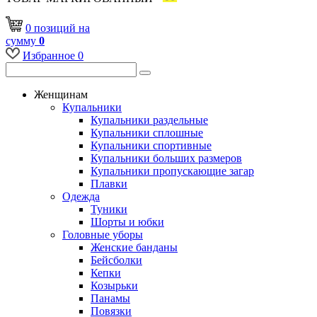
0
позиций
на
сумму
0
Избранное
0
Женщинам
Купальники
Купальники раздельные
Купальники сплошные
Купальники спортивные
Купальники больших размеров
Купальники пропускающие загар
Плавки
Одежда
Туники
Шорты и юбки
Головные уборы
Женские банданы
Бейсболки
Кепки
Козырьки
Панамы
Повязки