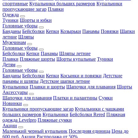
спортивные
Купальники больших размеров
Купальники
пропускающие загар
Плавки
Одежда
Туники
Шорты и юбки
Головные уборы
Банданы
Бейсболки
Кепки
Козырьки
Панамы
Повязки
Шапки
летние
Шляпы
Мужчинам
Головные уборы
Бейсболки
Кепки
Панамы
Шляпы летние
Плавки
Пляжные шорты
Шорты купальные
Туники
Детям
Головные уборы
Банданы
Бейсболки
Кепки
Косынки и повязки
Детсткие
панамы и шляпы
Детсткие шапки летние
Купальники
Плавки и шорты
Шапочки для плавания
Шорты
Аксессуары
Шапочки для плавания
Платки и палантины
Сумки
Новинки
Купальники пропускающие загар
Купальники с чашками
больших размеров
Купальники
Бейсболки Rered
Пляжная
одежда Levelpro
Пляжные сумки
Акции
Маленький черный купальник
Последняя единица
Цена до
600 руб.
Акции
Распродажа от 50%