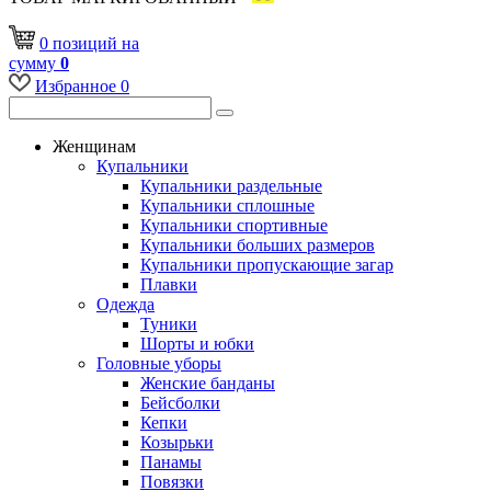
0
позиций
на
сумму
0
Избранное
0
Женщинам
Купальники
Купальники раздельные
Купальники сплошные
Купальники спортивные
Купальники больших размеров
Купальники пропускающие загар
Плавки
Одежда
Туники
Шорты и юбки
Головные уборы
Женские банданы
Бейсболки
Кепки
Козырьки
Панамы
Повязки