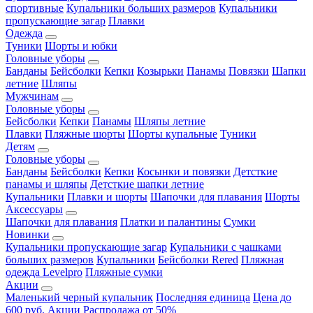
спортивные
Купальники больших размеров
Купальники
пропускающие загар
Плавки
Одежда
Туники
Шорты и юбки
Головные уборы
Банданы
Бейсболки
Кепки
Козырьки
Панамы
Повязки
Шапки
летние
Шляпы
Мужчинам
Головные уборы
Бейсболки
Кепки
Панамы
Шляпы летние
Плавки
Пляжные шорты
Шорты купальные
Туники
Детям
Головные уборы
Банданы
Бейсболки
Кепки
Косынки и повязки
Детсткие
панамы и шляпы
Детсткие шапки летние
Купальники
Плавки и шорты
Шапочки для плавания
Шорты
Аксессуары
Шапочки для плавания
Платки и палантины
Сумки
Новинки
Купальники пропускающие загар
Купальники с чашками
больших размеров
Купальники
Бейсболки Rered
Пляжная
одежда Levelpro
Пляжные сумки
Акции
Маленький черный купальник
Последняя единица
Цена до
600 руб.
Акции
Распродажа от 50%